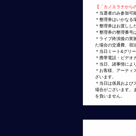
【「カノエラナからの
＊当選者のみ参加可
＊整理券はいかなる場
＊整理券はお渡しし
＊整理券の整理番号
＊ライブ終演後の実
た場合の交通費、宿
＊当日ミート&グリ
＊携帯電話・ビデオ
＊当日、諸事情によ
＊お客様、アーティ
ざいます。
＊当日は係員および
場合がございます。
を負いません。