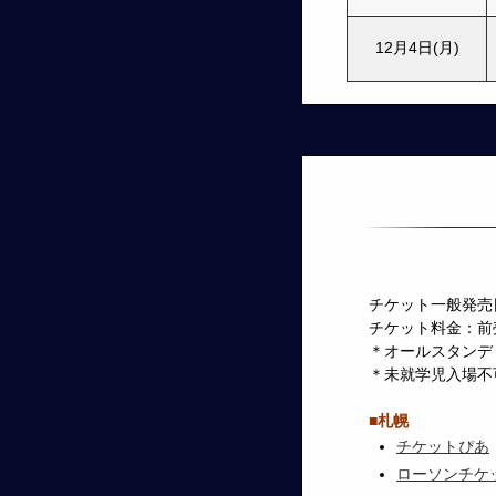
12月4日(月)
チケット一般発売日：
チケット料金：前売
＊オールスタンデ
＊未就学児入場不
■札幌
チケットぴあ
ローソンチケ