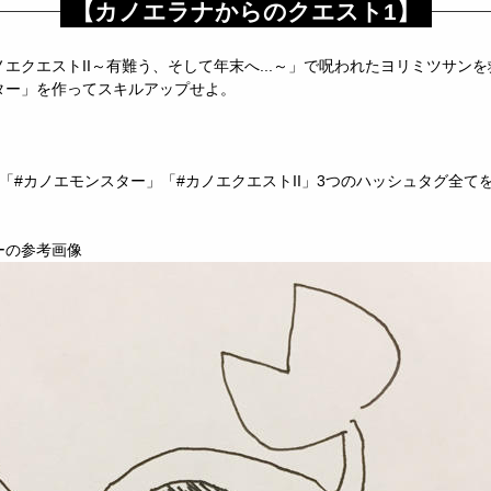
【カノエラナからのクエスト1】
エクエストII～有難う、そして年末へ...～」で呪われたヨリミツサン
ター」を作ってスキルアップせよ。
「#カノエモンスター」「#カノエクエストII」3つのハッシュタグ全て
ーの参考画像