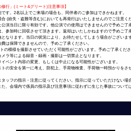
修行」(ミート&グリート)注意事項】
能です。2名以上でご来場の場合も、同伴者のご参加はできかねます。
合 (紛失・盗難等含む)においても再発行はいたしませんのでご注意く
た公演当日に限り有効です。他公演での使用はできませんので予めご了
は、参加時に回収させて頂きます。返却はいたしかねますので予めご了
施となります。当日の状況により、お待たせしてしまう場合がございま
泊費は保障できませんので、予めご了承ください。
ートの模様を撮影させていただく可能性がございます。予めご了承くだ
カメラ等による録音・録画・撮影は一切禁止となります。
りイベント内容の変更、もしくは中止になる可能性がございます。
ストの安全を第一に考え、防犯上、手荷物検査、手荷物一時預かりをさ
スタッフの指示・注意に従ってください。指示に従っていただけない場
また、会場内で係員の指示及び注意事項に従わずに生じた事故について