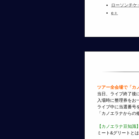
ローソンチケ
e＋
ツアー全会場で「カノ
当日、ライブ終了後
入場時に整理券をお
ライブ中に当選番号
「カノエラナからの
【カノエラナ豆知識
ミート&グリートと