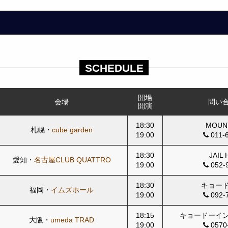
SCHEDULE
開場
会場
問い
開演
18:30
MOUNT
札幌・
cube garden
19:00
011-
18:30
JAIL
愛知・
名古屋CLUB QUATTRO
19:00
052-
18:30
キョー
福岡・
イムズホール
19:00
092-
18:15
キョードーイ
大阪・
umeda TRAD
19:00
0570