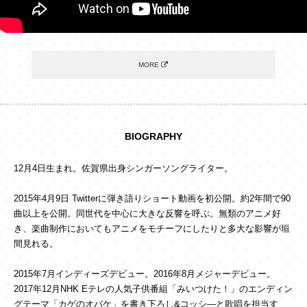
カノエラナ【あにまるぐみ】「先生に言ってやろう！」
MORE
2025.12.03(Wed) Release
詳細はこちら
BIOGRAPHY
12月4日生まれ。佐賀県出身シンガーソングライター。
2015年4月9日 Twitterに弾き語りショート動画を初公開。約2年間で90
曲以上を公開。同世代を中心に大きな反響を呼ぶ。無類のアニメ好
き、楽曲制作においてもアニメをモチーフにしたりと多大な影響が垣
間見れる。
2015年7月インディーズデビュー。2016年8月メジャーデビュー。
2017年12月NHK Eテレの人気子供番組「みいつけた！」のエンディン
グテーマ「カゲのオバケ」を書き下ろし&コッシ―と歌唱を担当す