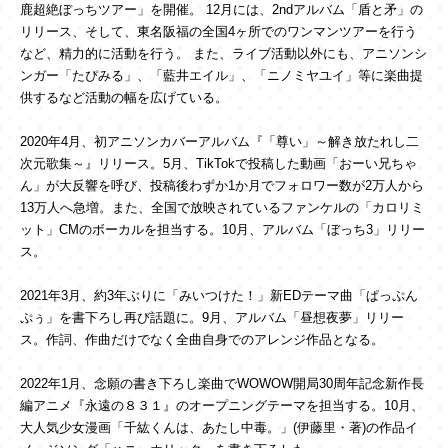
鹿超絶ぼっちツアー」を開催。 12月には、2ndアルバム「盾と矛」の
リリース、そして、東名阪福の全国4ヶ所でのワンマンツアーを行う
など、精力的に活動を行う。 また、ライブ活動以外にも、アニソンシ
ンガー「たぴみる」、「藍井エイル」、「ニノミヤユイ」等に楽曲提
供するなど活動の幅を広げている。
2020年4月、初アニソンカバーアルバム『「尊い」～解き放たれし二
次元歌集～』リリース。5月、TikTokで投稿した動画「おーい兄ちゃ
ん」が大反響を呼び、投稿後わずか1か月でフォロワー数が2万人から
13万人へ急増。また、全国で放映されているファンケルの「カロリミ
ット」CMのボーカルを担当する。10月、アルバム「ぼっち3」リリー
ス。
2021年3月、約3年ぶりに「みいつけた！」新EDテーマ曲「ぱっぷん
ぷぅ」を書下ろし再び話題に。9月、アルバム「昼想夜夢」リリー
ス。作詞、作曲だけでなく全曲自身でのアレンジ作品となる。
2022年1月、念願の書き下ろし楽曲でWOWOW開局30周年記念新作長
編アニメ『永遠の８３１』のオープニングテーマを担当する。10月、
大人気少女漫画「千紘くんは、あたし中毒。」(伊藤里・著)の作品イ