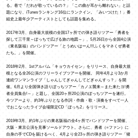
る。巷で「だれが歌っているの？」「この曲が耳から離れない」と話
題になり、iTunesランキング16位にランクイン。「みいつけた！」番
組史上最年少アーティストとしても話題を集める。
2017年3月、自身最大規模の全国17ヶ所での弾き語りツアー「勇者を
探して三千里～ぼっちで広げる旅の地図～」、5月26日から全国4公演
（東名阪福）のバンドツアー「とうめいはーん!!!ふくをマネくぜ勇者
たち。」を開催。
2018年2月、1stアルバム「キョウカイセン」をリリース、自身最大規
模となる全26公演のフリーライブツアーを開催。 同年4月より3か月
連続ワンマンライブ「しゃんしてぎゃんしてどぎゃんすっ？」を開
催。6月より全国弾き語りぼっちツアー「カノエ襲来～また来たヨ!勇
者全員集合!～」と題し、全国20ヶ所20公演のぼっちツアーを遂行。
今ツアーより、約3年ぶりとなる作詞・作曲・歌・演奏をすべて一人
でおこなったライブ会場限定CD「ぼっち2」をリリース。
2019年3月、約1年ぶりの東名阪福の全4ヶ所でバンドツアーを開催、
大阪・東京公演を見事ソールドアウト。さらに、勇者（=ファン）に
自身の手でCDを届けるべく、4月より全23ヶ所の弾き語りツアー「猪