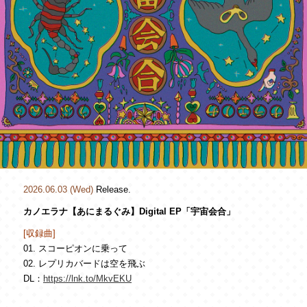
2026.06.03 (Wed)
Release.
カノエラナ【あにまるぐみ】Digital EP「宇宙会合」
[収録曲]
01.
スコーピオンに乗って
02. レプリカバードは空を飛ぶ
DL：
https://lnk.to/MkvEKU