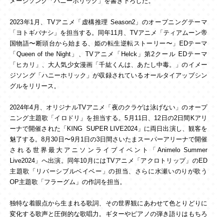
メージソング「ハニーホリック」を書き下ろした。
2023年1月、TVアニメ「虚構推理 Season2」のオープニングテーマ
「ヨトギバナシ」を担当する。同年11月、TVアニメ「ティアムーン帝
国物語〜断頭台から始まる、姫の転生逆転ストーリー〜」EDテーマ
「Queen of the Night」、TVアニメ「Helck」第2クール EDテーマ
「ヒカリ」、大人気少女漫画「千紘くんは、あたし中毒。」のイメー
ジソング「ハニーホリック」が収録されているオールタイアップシン
グルをリリース。
2024年4月、オリジナルTVアニメ「夜のクラゲは泳げない」のオープ
ニング主題歌「イロドリ」を担当する。5月11日、12日の2日間Kアリ
ーナで開催された「KING SUPER LIVE2024」に両日出演し、観客を
魅了する。8月30日〜9月1日の3日間さいたまスーパーアリーナで開催
される世界最大アニソンライブイベント「Animelo Summer
Live2024」へ出演。同年10月にはTVアニメ「アクロトリップ」のED
主題歌「リバーシブルベイベー」の担当、さらに水瀬いのりが歌う
OP主題歌「フラーグム」の作詞を担当。
独特な着眼点から生まれる歌詞、その世界観にあわせて色とりどりに
変化する歌声と圧倒的な歌唱力。ギターやピアノの弾き語りはもちろ