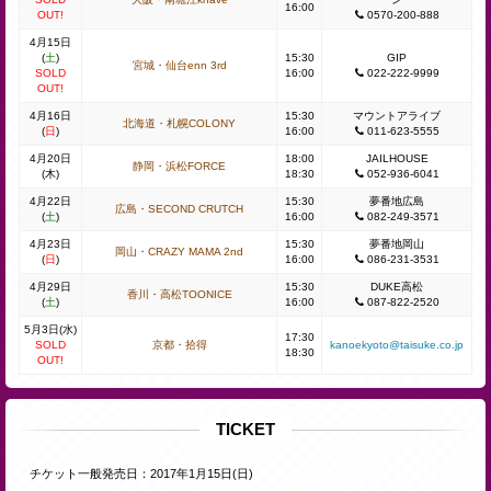
16:00
OUT!
0570-200-888
4月15日
(
土
)
15:30
GIP
宮城・仙台enn 3rd
SOLD
16:00
022-222-9999
OUT!
4月16日
15:30
マウントアライブ
北海道・札幌COLONY
(
日
)
16:00
011-623-5555
4月20日
18:00
JAILHOUSE
静岡・浜松FORCE
(木)
18:30
052-936-6041
4月22日
15:30
夢番地広島
広島・SECOND CRUTCH
(
土
)
16:00
082-249-3571
4月23日
15:30
夢番地岡山
岡山・CRAZY MAMA 2nd
(
日
)
16:00
086-231-3531
4月29日
15:30
DUKE高松
香川・高松TOONICE
(
土
)
16:00
087-822-2520
5月3日(水)
17:30
SOLD
京都・拾得
kanoekyoto@taisuke.co.jp
18:30
OUT!
TICKET
チケット一般発売日：2017年1月15日(日)