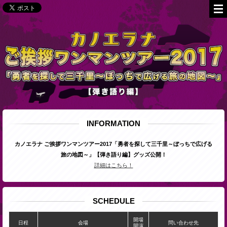
INFORMATION
カノエラナ ご挨拶ワンマンツアー2017「勇者を探して三千里～ぼっちで広げる
旅の地図～」【弾き語り編】グッズ公開！
詳細はこちら！
SCHEDULE
開場
日程
会場
問い合わせ先
開演