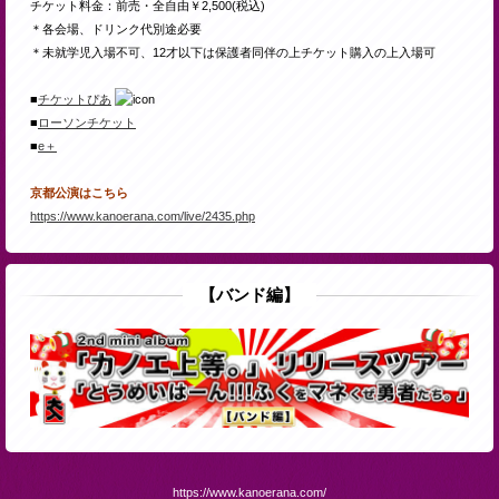
チケット料金：前売・全自由￥2,500(税込)
＊各会場、ドリンク代別途必要
＊未就学児入場不可、12才以下は保護者同伴の上チケット購入の上入場可
■
チケットぴあ
■
ローソンチケット
■
e＋
京都公演はこちら
https://www.kanoerana.com/live/2435.php
【バンド編】
https://www.kanoerana.com/