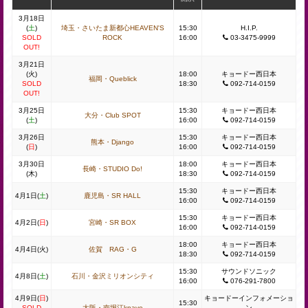
3月18日
(
土
)
埼玉・さいたま新都心HEAVEN'S
15:30
H.I.P.
SOLD
ROCK
16:00
03-3475-9999
OUT!
3月21日
(火)
18:00
キョードー西日本
福岡・Queblick
SOLD
18:30
092-714-0159
OUT!
3月25日
15:30
キョードー西日本
大分・Club SPOT
(
土
)
16:00
092-714-0159
3月26日
15:30
キョードー西日本
熊本・Django
(
日
)
16:00
092-714-0159
3月30日
18:00
キョードー西日本
長崎・STUDIO Do!
(木)
18:30
092-714-0159
15:30
キョードー西日本
4月1日(
土
)
鹿児島・SR HALL
16:00
092-714-0159
15:30
キョードー西日本
4月2日(
日
)
宮崎・SR BOX
16:00
092-714-0159
18:00
キョードー西日本
4月4日(火)
佐賀 RAG・G
18:30
092-714-0159
15:30
サウンドソニック
4月8日(
土
)
石川・金沢ミリオンシティ
16:00
076-291-7800
4月9日(
日
)
キョードーインフォメーショ
15:30
SOLD
大阪・南堀江knave
ン