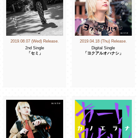
2019.08.07 (Wed) Release.
2019.04.18 (Thu) Release.
2nd Single
Digital Single
「セミ」
「ヨクアルオハナシ」