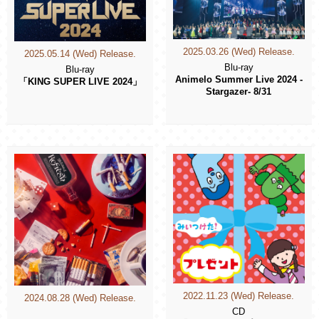
2025.03.26 (Wed) Release.
2025.05.14 (Wed) Release.
Blu-ray
Blu-ray
Animelo Summer Live 2024 -
「KING SUPER LIVE 2024」
Stargazer- 8/31
2022.11.23 (Wed) Release.
2024.08.28 (Wed) Release.
CD