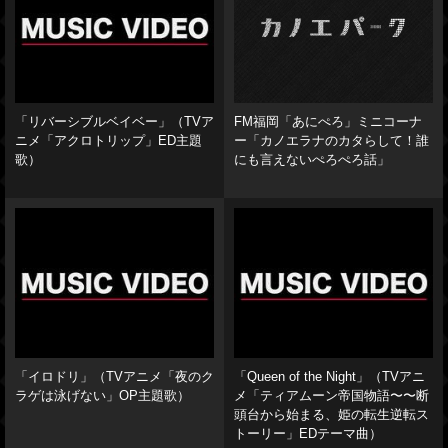
「リバーシブルベイベー」（TVア
FM福岡「あにぺろ」ミニコーナ
ニメ「アクロトリップ」ED主題
ー「カノエラナのカタらして！誰
歌）
にも言えないぺろぺろ話」
「イロドリ」（TVアニメ「夜のク
「Queen of the Night」（TVアニ
ラゲは泳げない」OP主題歌）
メ「ティアムーン帝国物語〜〜断
頭台から始まる、姫の転生逆転ス
トーリー」EDテーマ曲）