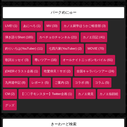
パークめにゅー
LIVE! (1)
あにぺろ (1)
MV (33)
カノエ厨学ほうかご軽音部 (3)
弾き語りShort (165)
カベチョロチャンネル (21)
カノエ日記 (41)
釣りいろは(YouTuber) (11)
七四六家(YouTuber) (2)
MOVIE (70)
歌詞エッセイ (3)
尊いツアー (16)
オールナイトニッポンモバイル (61)
jOKERイラスト企画 (1)
吃驚仰天！サガ (2)
全国キャラバンツアー (24)
九州道中記 (8)
レポート (5)
ご案内 (2)
コラボ (8)
コラム (5)
CM (2)
【〇〇子モンスター】Twitter企画 (1)
カノエ発見
カノエ似顔絵
グッズ
きーわーど検索