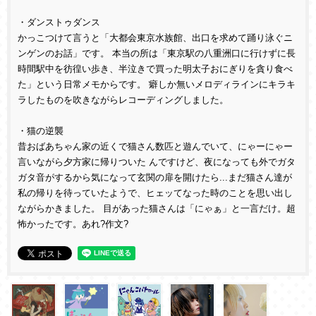
・
ダンストゥダンス
かっこつけて言うと「大都会東京水族館、出口を求めて踊り泳ぐニ
ンゲンのお話」です。 本当の所は「東京駅の八重洲口に行けずに長
時間駅中を彷徨い歩き、半泣きで買った明太子おにぎりを貪り食べ
た」という日常メモからです。 癖しか無いメロディラインにキラキ
ラしたものを吹きながらレコーディングしました。
・猫の逆襲
昔おばあちゃん家の近くで猫さん数匹と遊んでいて、にゃーにゃー
言いながら夕方家に帰りついた んですけど、夜になっても外でガタ
ガタ音がするから気になって玄関の扉を開けたら...まだ猫さん達が
私の帰りを待っていたようで、ヒェッてなった時のことを思い出し
ながらかきました。 目があった猫さんは「にゃぁ」と一言だけ。超
怖かったです。あれ?作文?