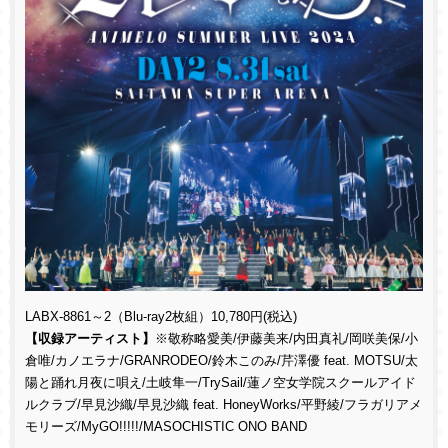
LABX-8861～2（Blu-ray2枚組）10,780円(税込)
【収録アーティスト】
※敬称略愛美/伊藤美来/内田真礼/岡咲美保/小
倉唯/カノエラナ/GRANRODEO/鈴木このみ/芹澤優 feat. MOTSU/太
陽と踊れ月夜に唄え/土岐隼一/TrySail/蓮ノ空女学院スクールアイド
ルクラブ/早見沙織/早見沙織 feat. HoneyWorks/平野綾/フラガリアメ
モリーズ/MyGO!!!!!/MASOCHISTIC ONO BAND