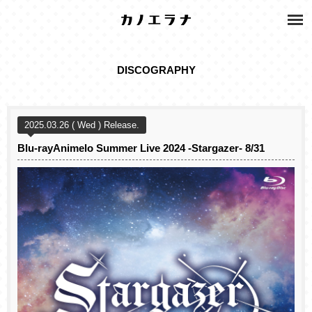
DISCOGRAPHY
2025.03.26 ( Wed ) Release.
Blu-rayAnimelo Summer Live 2024 -Stargazer- 8/31