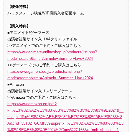
【映像特典】
バックステージ映像/VIP席購入者応援ネーム
【購入特典】
■アニメイト/ゲーマーズ
出演者複製サイン入りA4クリアファイル
>>アニメイトでのご予約・ご購入はこちら
https://www.animate-onlineshop.jp/products/list.php?
mode=search&smt=Animelo+Summer+Live+2024
>>ゲーマーズでのご予約・ご購入はこちら
https://www.gamers.co.jp/products/list.php?
mode=search&smt=Animelo+Summer+Live+2024
■Amazon
出演者複製サイン入りスリーブケース
>>Amazonでのご予約・ご購入はこちら
https://www.amazon.co.jp/s?
k=%E3%82%A2%E3%83%8B%E3%82%B5%E3%83%9E2024&__
mk_ja_JP=%E3%82%AB%E3%82%BF%E3%82%AB%E3%83%8
A&crid=35T02TGCMI339&sprefix=%E3%82%A2%E3%83%8B%E3
%82%B5%E3%83%9E2024%2Caps%2C166&ref=nb_sb_noss_1