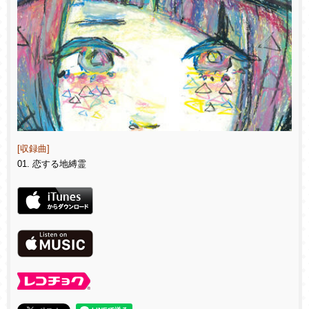
[収録曲]
01. 恋する地縛霊