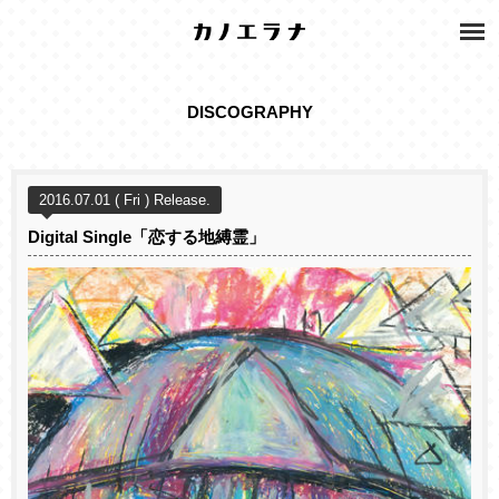
DISCOGRAPHY
2016.07.01 ( Fri ) Release.
Digital Single「恋する地縛霊」