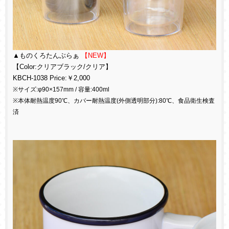
▲ものくろたんぶらぁ
【NEW】
【Color:クリアブラック/クリア】
KBCH-1038 Price:￥2,000
※サイズ:φ90×157mm / 容量:400ml
※本体耐熱温度90℃、カバー耐熱温度(外側透明部分):80℃、食品衛生検査
済