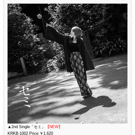
▲2nd Single「セミ」
【NEW】
KRKB-1002 Price:￥1,620