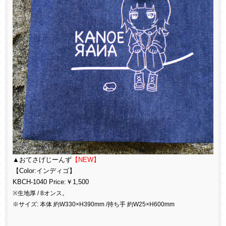
▲おてさげじーんず
【NEW】
【Color:インディゴ】
KBCH-1040 Price:￥1,500
※生地厚 / 8オンス。
※サイズ: 本体 約W330×H390mm /持ち手 約W25×H600mm