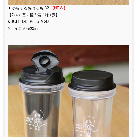
▲からふるおばっぢ 32
【NEW】
【Color:黄 / 橙 / 紫 / 緑 /赤】
KBCH-1043 Price:￥200
※サイズ 直径32mm