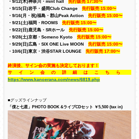
・
9/12(木
)神奈川
・mint hall
先行販売
17:30
〜
・
9/15(日
)岩手
・盛岡Club Change
先行販売
15:00
〜
・
9/16(月・祝
)福島
・郡山Peak Action
先行販売
15:00
〜
・
9/21(土
)福岡
・ROOMS
先行販売
15:00
〜
・
9/22(日
)鹿児島
・SRホール
先行販売
15:00
〜
・
9/28(土
)京都
・Someno Kyoto
先行販売
15:00
〜
・
9/29(日
)広島
・SIX ONE Live MOON
先行販売
15:00
〜
・10
/6(日
)東京
・渋谷STAR LOUNGE
先行販売
17:00
〜
終演後、サイン会の実施も決定しております！
サイン会の詳細はこちら
https://www.kanoerana.com/news/6819.php
■グッズラインナップ
「僕と七星」PHOTO BOOK &ライブCDセット ￥5,500 (tax in)