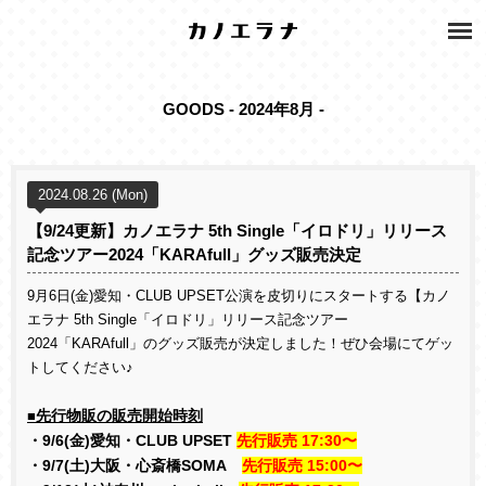
GOODS - 2024年8月 -
2024.08.26 (Mon)
【9/24更新】カノエラナ 5th Single「イロドリ」リリース
記念ツアー2024「KARAfull」グッズ販売決定
9月6日(金)愛知・CLUB UPSET公演を皮切りにスタートする【カノ
エラナ 5th Single「イロドリ」リリース記念ツアー
2024「KARAfull」のグッズ販売が決定しました！ぜひ会場にてゲッ
トしてください♪
先行物販の販売開始時刻
■
・
9/6(
金
)
愛知・CLUB
UPSET
先行販売
17:30
〜
・
9/7(
土
)
大阪・心斎橋
SOMA
先行販売
15:00
〜