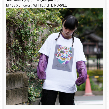
KARAfull Tシャツ ￥3,800 (tax in)
M / L / XL color：WHITE / LITE PURPLE