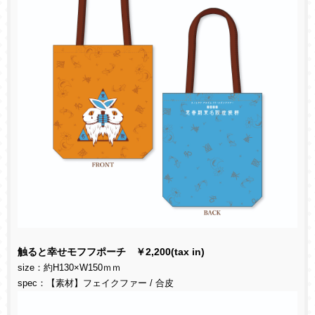
触ると幸せモフフポーチ ￥
2,200(tax in)
size
：約
H130×W150
ｍｍ
spec
：【素材】フェイクファー
/
合皮