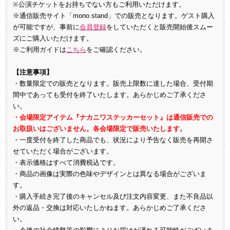
※公演チケットをお持ちでない方もご利用いただけます。
※通信販売サイト「
mono stand
」での販売となります。ゲスト購入
が可能ですが、事前に
会員登録
をしていただくと販売開始後スムー
ズにご購入いただけます。
※ご利用ガイドは
こちら
をご確認ください。
【注意事項】
・数量限定での販売となります。販売上限数に達した場合、受付期
間中であっても受付を終了いたします。あらかじめご了承くださ
い。
・会場限定アイテム『ナカニワステッカーセット』は通信販売での
お取扱いはございません。各会場限定で販売いたします。
・一度受付を終了した商品でも、状況により予告なく販売を再開さ
せていただく場合がございます。
・表示価格はすべて消費税込です。
・商品の画像は実際の色味やデザインとは異なる場合がございま
す。
・購入手続き完了後のキャンセル及び注文内容変更、また不良品以
外の返品・交換は対応いたしかねます。あらかじめご了承くださ
い。