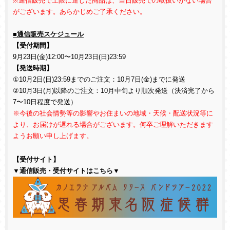
※通信販売で上限に達した商品は、当日販売での取扱いがない場合
がございます。あらかじめご了承ください。
■通信販売スケジュール
【受付期間】
9
月
23
日
(
金
)12:00
〜
10
月
23
日
(
日
)23:59
【発送時期】
①
10
月
2
日
(
日
)23:59
までのご注文：
10
月
7
日
(
金
)
までに発送
②
10
月
3
日
(
月
)
以降のご注文：
10
月中旬より順次発送（決済完了から
7
〜
10
日程度で発送）
※今後の社会情勢等の影響やお住まいの地域・天候・配送状況等に
より、お届けが遅れる場合がございます。何卒ご理解いただきます
ようお願い申し上げます。
【受付サイト】
▼通信販売・受付サイトはこちら▼