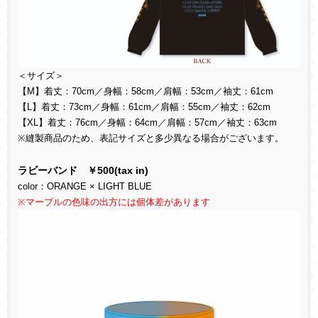
＜サイズ＞
【
M
】着丈：
70cm
／身幅：
58cm
／肩幅：
53cm
／袖丈：
61cm
【
L
】着丈：
73cm
／身幅：
61cm
／肩幅：
55cm
／袖丈：
62cm
【
XL
】着丈：
76cm
／身幅：
64cm
／肩幅：
57cm
／袖丈：
63cm
※
縫製商品のため、表記サイズと多少異なる場合がございます。
ラビーバンド ￥
500(tax in)
color
：
ORANGE × LIGHT BLUE
※マーブルの色味の出方には個体差があります