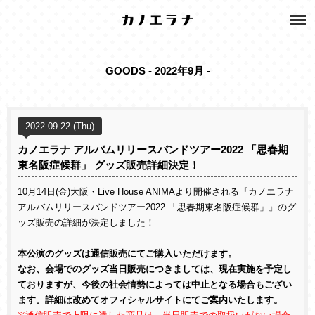
GOODS - 2022年9月 -
2022.09.22 (Thu)
カノエラナ アルバムリリースバンドツアー2022 「思春期
東名阪症候群」 グッズ販売詳細決定！
10
月
14
日
(
金
)
大阪・
Live House ANIMA
より開催される『カノエラナ
アルバムリリースバンドツアー
2022
「思春期東名阪症候群」』のグ
ッズ販売の詳細が決定しました！
本公演のグッズは通信販売にてご購入いただけます。
なお、会場でのグッズ当日販売につきましては、現在実施を予定し
ておりますが、今後の社会情勢によっては中止となる場合もござい
ます。詳細は改めてオフィシャルサイトにてご案内いたします。