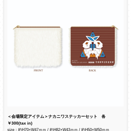
＜会場限定アイテム＞ナカニワステッカーセット 各
￥
300(tax in)
size
：約
H70×W47
ｍｍ
/
約
H82×W43
ｍｍ
/
約
H50×W50
ｍｍ