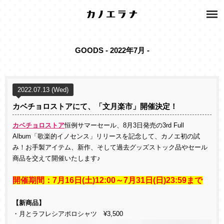
GOODS - 2022年7月 -
2022.07.13 (Wed)
カベチョロストアにて、「文月楽市」開催決定！
カベチョロストア
恒例サマーセール、8月3日発売の3rd Full
Album「歌楽的イノセンス」リリースを記念して、カノエ初の試
み！お手製アイテム、新作、そして過去グッズストック品やセール
商品を交えて開催いたします♪
開催期間：
7
月
16
日
(
土
)12:00
～
7
月
31
日
(
日
)23:59
まで
【新商品】
・月とラフレシアポロシャツ ¥3,500