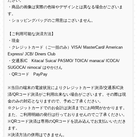
ださい。
・商品の画像は実際の色味やデザインとは異なる場合がございま
す。
・ショッピングバッグのご用意はございません。
【ご利用可能な決済方法】
・現金
・クレジットカード（ご一括のみ）VISA/ MasterCard/ American
Express/ JCB/ Diners Club
・交通系IC Kitaca/ Suica/ PASMO/ TOICA/ manaca/ ICOCA/
SUGOCA/ nimoca/ はやかけん
・QRコード PayPay
※当日の端末の電波状況によりクレジットカード決済/交通系IC決
済/QRコード決済がご利用出来ない場合がございます。その際は現
金のみの対応となりますので、予めご了承ください。
※クレジットカードでのお会計は決済までにお時間がかかります。
また、ご利用明細の発行は行っておりませんのでご了承ください。
※QRコード決済は専用のQRコードを読み込んでお支払いいただき
ます。
※決済方法の併用はできません。