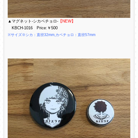
▲マグネット-シカベチョロ-
【NEW】
KBCH-1016 Price:￥500
※サイズ※シカ：直径32mm,カベチョロ：直径57mm