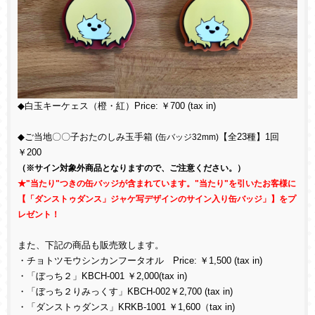
◆白玉キーケェス（橙・紅）Price: ￥700 (tax in)
◆ご当地〇〇子おたのしみ玉手箱
(缶バッジ32mm)
【全23種】1回
￥200
（※サイン対象外商品となりますので、ご注意ください。）
★"当たり"つきの缶バッジが含まれています。"当たり"を引いたお客様に
【「ダンストゥダンス」ジャケ写デザインのサイン入り缶バッジ」】をプ
レゼント！
また、下記の商品も販売致します。
・チョトツモウシンカンフータオル Price: ￥1,500 (tax in)
・「ぼっち２」KBCH-001 ￥2,000(tax in)
・「ぼっち２りみっくす」KBCH-002￥2,700 (tax in)
・「ダンストゥダンス」KRKB-1001 ￥1,600（tax in)