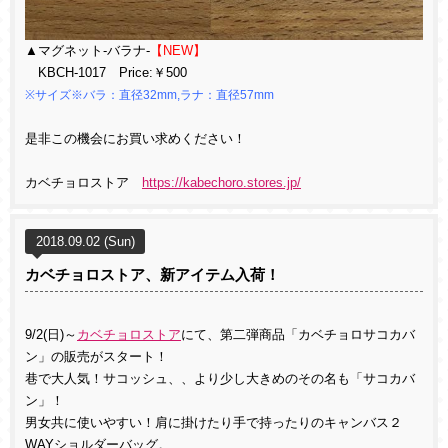
▲マグネット-バラナ-
【NEW】
KBCH-1017 Price:￥500
※サイズ※バラ：直径32mm,ラナ：直径57mm
是非この機会にお買い求めください！
カベチョロストア
https://kabechoro.stores.jp/
2018.09.02 (Sun)
カベチョロストア、新アイテム入荷！
9/2(日)～
カベチョロストア
にて、第二弾商品「カベチョロサコカバ
ン」の販売がスタート！
巷で大人気！サコッシュ、、より少し大きめのその名も「サコカバ
ン」！
男女共に使いやすい！肩に掛けたり手で持ったりのキャンバス２
WAYショルダーバッグ。