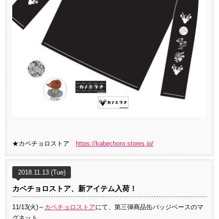
★カベチョロストア
https://kabechoro.stores.jp/
2018.11.13 (Tue)
カベチョロストア、新アイテム入荷！
11/13(火)～
カベチョロストア
にて、第三弾商品缶バッジベースのマ
グネット