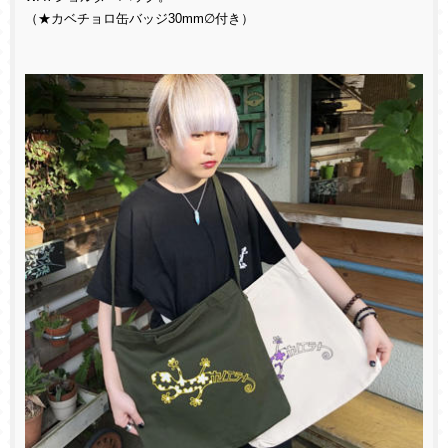
（★カベチョロ缶バッジ30mm∅付き）