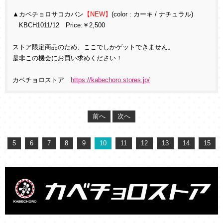
▲カベチョロサコカバン
【NEW】
(color : カーキ / ナチュラル)
KBCH1011/12 Price:￥2,500
ストア限定商品のため、ここでしかゲットできません。
是非この機会にお買い求めください！
カベチョロストア
https://kabechoro.stores.jp/
前へ
次へ
5
6
7
8
9
10
11
12
13
14
15