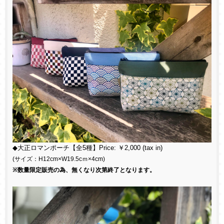
◆大正ロマンポーチ【全5種】Price: ￥2,000 (tax in)
(サイズ：H12cm×W19.5cｍ×4cm)
※数量限定販売の為、無くなり次第終了となります。