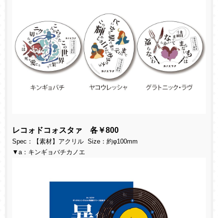
レコォドコォスタァ 各￥800
Spec：【素材】アクリル Size：約φ100mm
▼a：キンギョバチカノエ