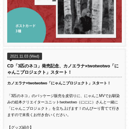
2021.11.03 (Wed)
CD「3匹のネコ」発売記念、カノエラナ×twotwotwo「に
ゃんこプロジェクト」スタート！
カノエラナ×twotwotwo「にゃんこプロジェクト」スタート！
「3匹のネコ」のパッケージ販売を皮切りに、にゃんこMVでお馴染
みの絵本クリエイターユニットtwotwotwo（ににに）さんと一緒に
「にゃんこプロジェクト」を立ち上げます！のんびーり育てて行き
ますので末長くお付き合いください。
【グッズ紹介】