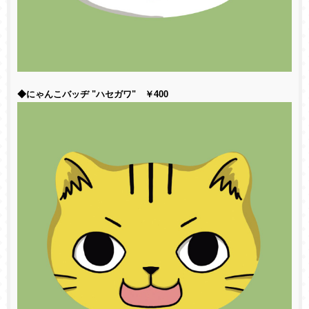
◆にゃんこバッヂ "ハセガワ" ￥400