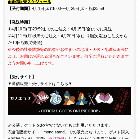
◆通信販売スケジュール
【受付期間】
4
月
1
日
(
金
)18:00
〜
4
月
29
日
(
金・祝
)23:59
【発送時期】
①
4
月
10
日
(
日
)23:59
までのご注文：
4
月
15
日
(
金
)
までに発送
②
4
月
11
日
(
月
)
以降のご注文：
4
月
20
日
(
水
)
より順次発送
(
ご注文から
7~10
日程度で発送
)
※今後の社会情勢等の影響やお住まいの地域・天候・配送状況等に
より、お届けが遅れる場合がございます。何卒ご理解いただきます
ようお願い申し上げます。
【受付サイト】
▼通信販売・受付サイトはこちら▼
※公演チケットをお持ちでない方もご利用いただけます。
※通信販売サイト「
mono stand
」での販売となります。ゲスト購入
が可能ですが、事前に
会員登録
をしていただくと販売開始後スムー