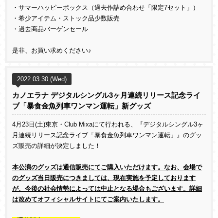
・サマーハッピーボックス（過去作詰め合わせ「限定7セット」）
・希少アイテム・ストック品少数販売
・過去商品バーゲンセール
是非、お買い求めください♪
2022.03.30 (Wed)
カノエラナ デジタルシングル3ヶ月連続リリース記念ライ
ブ「暴食金魚列車ワンマン運転」新グッズ
4
月
23
日
(
土
)
東京・
Club Mixa
にて行われる、『デジタルシングル
3
ヶ
月連続リリース記念ライブ「暴食金魚列車ワンマン運転」』のグッ
ズ販売の詳細が決定しました！
本公演のグッズは通信販売にてご購入いただけます。
なお、会場で
のグッズ当日販売につきましては、現在実施を予定しております
が、今後の社会情勢によっては中止となる場合もございます。詳細
は改めてオフィシャルサイトにてご案内いたします。