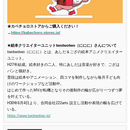
★カベチョロストアからご購入ください！
→
https://kabechoro.stores.jp/
★
絵本クリエイターユニットtwotwotwo（ににに）さん
について
twotwotwo（ににに）とは、あしだ＆ござの絵本アニメクリエイター
ユニット。
H27年結成。絵本好きの二人、特にあしだは音楽が好きで、ござは
パンと猫好き。
普段は絵本やアニメーション、四コマを制作しながら毎月子ども向
けのワークショップなど活動中。
はじめて作ったMVが転機となりその後制作の輪が広がり一つずつ夢
を叶えている。
H30年6月4日より、合同会社222arts 設立し活動や表現の幅を広げて
いる。
https://www.twotwotwo.jp/