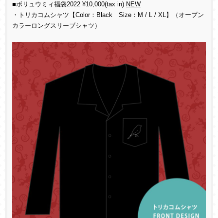
■
ボリュウミィ福袋2022 ¥10,000(tax in)
NEW
・トリカコムシャツ【Color：Black Size：M / L / XL】（オープン
カラーロングスリーブシャツ）