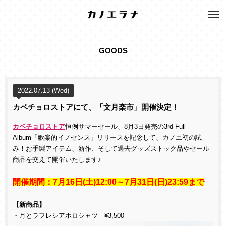
GOODS
2022.07.13 (Wed)
カベチョロストアにて、「文月楽市」開催決定！
カベチョロストア
恒例サマーセール、8月3日発売の3rd Full
Album「歌楽的イノセンス」リリースを記念して、カノエ初の試
み！お手製アイテム、新作、そして過去グッズストック品やセール
商品を交えて開催いたします♪
開催期間：
7
月
16
日
(
土
)12:00
～
7
月
31
日
(
日
)23:59
まで
【新商品】
・月とラフレシアポロシャツ ¥3,500