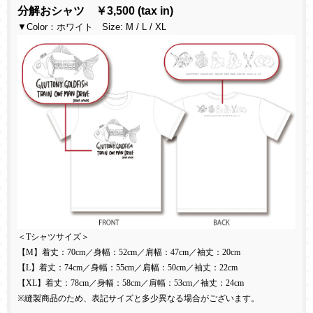
分解おシャツ ￥3,500 (tax in)
▼Color：ホワイト Size: M / L / XL
＜
T
シャツサイズ＞
【
M
】着丈：
70cm
／身幅：
52cm
／肩幅：
47cm
／袖丈：
20cm
【
L
】着丈：
74cm
／身幅：
55cm
／肩幅：
50cm
／袖丈：
22cm
【
XL
】着丈：
78cm
／身幅：
58cm
／肩幅：
53cm
／袖丈：
24cm
※縫製商品のため、表記サイズと多少異なる場合がございます。