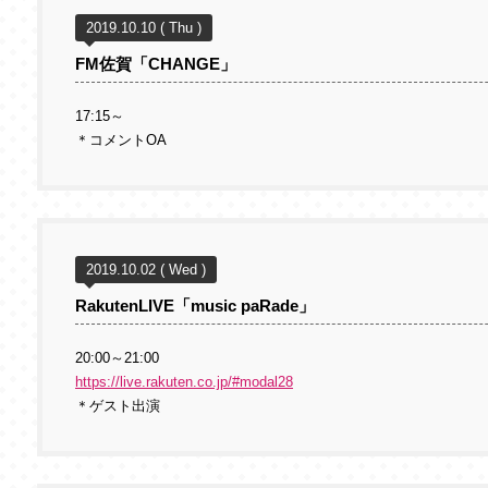
2019.10.10 ( Thu )
FM佐賀「CHANGE」
17:15～
＊コメントOA
2019.10.02 ( Wed )
RakutenLIVE「music paRade」
20:00～21:00
https://live.rakuten.co.jp/#modal28
＊ゲスト出演