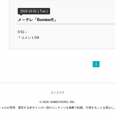
2019.10.01 ( Tue )
メ～テレ「BomberE」
0:51～
＊コメントOA
1
カノエラナ
© 2018- KABECHORO, INC.
チョロが管理、運営する本サイトの一切のコンテンツを無断で転載、引用することを禁止し