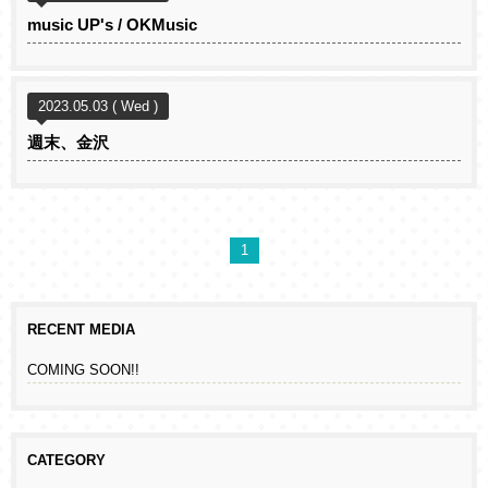
music UP's / OKMusic
2023.05.03 ( Wed )
週末、金沢
1
RECENT MEDIA
COMING SOON!!
CATEGORY