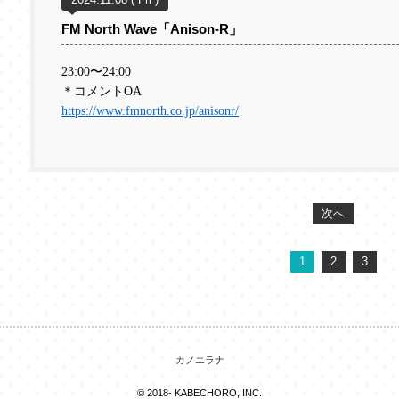
FM North Wave「Anison-R」
23:00
〜
24:00
＊コメントOA
https://www.fmnorth.co.jp/anisonr/
次へ
1
2
3
カノエラナ
© 2018- KABECHORO, INC.