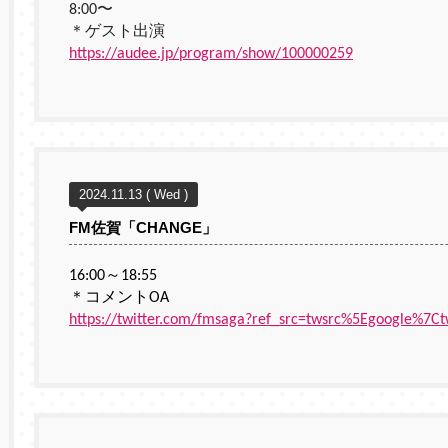
8:00〜
＊ゲスト出演
https://audee.jp/program/show/100000259
2024.11.13 ( Wed )
FM佐賀「CHANGE」
16:00～18:55
＊コメントOA
https://twitter.com/fmsaga?ref_src=twsrc%5Egoogle%