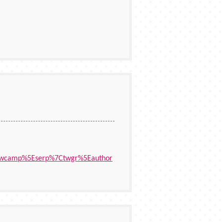
7Ctwcamp%5Eserp%7Ctwgr%5Eauthor