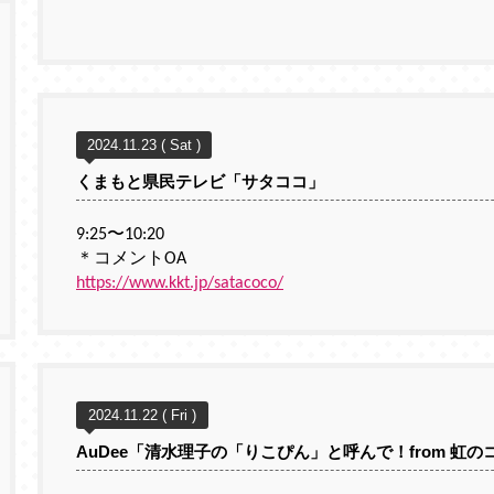
2024.11.23 ( Sat )
くまもと県民テレビ「サタココ」
9:25〜10:20
＊コメントOA
https://www.kkt.jp/satacoco/
2024.11.22 ( Fri )
AuDee「清水理子の「りこぴん」と呼んで！from 虹