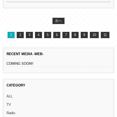
次へ
1
2
3
4
5
6
7
8
9
10
11
RECENT MEDIA -WEB-
COMING SOON!!
CATEGORY
ALL
TV
Radio