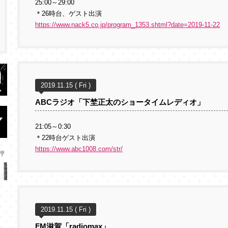
25:00～29:00
＊26時台、ゲスト出演
https://www.nack5.co.jp/program_1353.shtml?date=2019-11-22
2019.11.15 ( Fri )
ABCラジオ「下埜正太のショータイムレディオ」
21:05～0:30
＊22時台ゲスト出演
https://www.abc1008.com/str/
2019.11.15 ( Fri )
FM滋賀「radiomax」