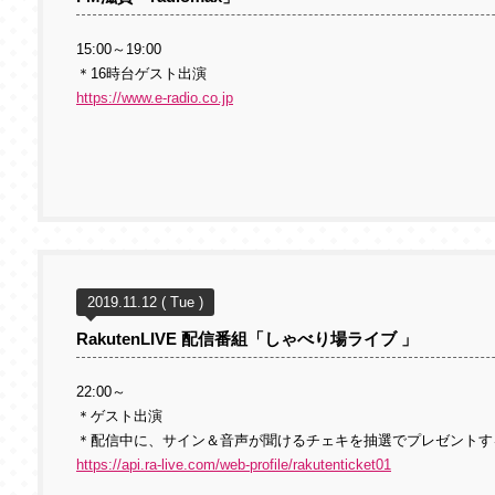
15:00～19:00
＊16時台ゲスト出演
https://www.e-radio.co.jp
2019.11.12 ( Tue )
RakutenLIVE 配信番組「しゃべり場ライブ 」
22:00～
＊ゲスト出演
＊配信中に、サイン＆音声が聞けるチェキを抽選でプレゼントす
https://api.ra-live.com/web-profile/rakutenticket01