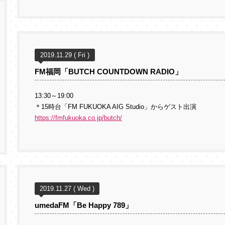
2019.11.29 ( Fri )
FM福岡「BUTCH COUNTDOWN RADIO」
13:30～19:00
＊15時台「FM FUKUOKA AIG Studio」からゲスト出演
https://fmfukuoka.co.jp/butch/
2019.11.27 ( Wed )
umedaFM「Be Happy 789」