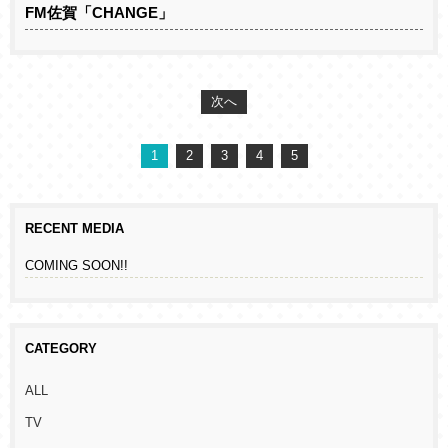
FM佐賀「CHANGE」
次へ
1
2
3
4
5
RECENT MEDIA
COMING SOON!!
CATEGORY
ALL
TV