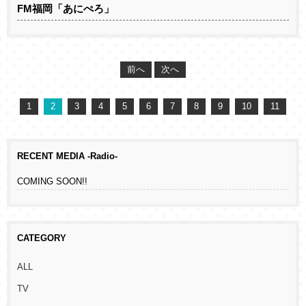
FM福岡「あにぺろ」
前へ
次へ
1
2
3
4
5
6
7
8
9
10
11
RECENT MEDIA -Radio-
COMING SOON!!
CATEGORY
ALL
TV