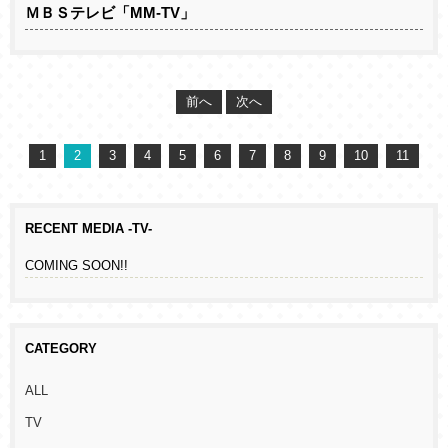
ＭＢＳテレビ「MM-TV」
前へ
次へ
1
2
3
4
5
6
7
8
9
10
11
RECENT MEDIA -TV-
COMING SOON!!
CATEGORY
ALL
TV