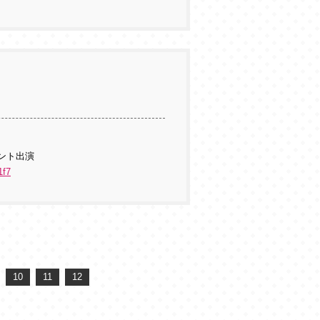
メント出演
1f7
10
11
12