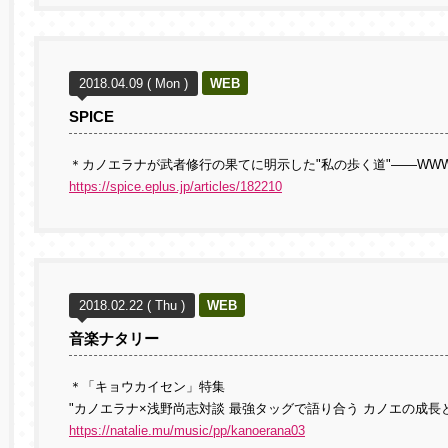
2018.04.09 ( Mon )
WEB
SPICE
＊カノエラナが武者修行の果てに明示した"私の歩く道"――WW
https://spice.eplus.jp/articles/182210
2018.02.22 ( Thu )
WEB
音楽ナタリー
＊「キョウカイセン」特集
"カノエラナ×浅野尚志対談 最強タッグで語り合う カノエの成長
https://natalie.mu/music/pp/kanoerana03