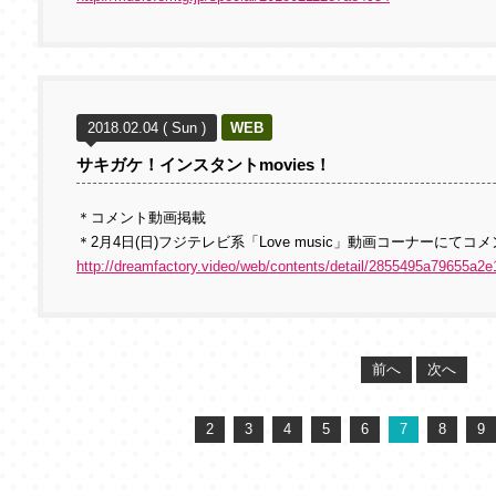
2018.02.04 ( Sun )
WEB
サキガケ！インスタントmovies！
＊コメント動画掲載
＊2月4日(日)フジテレビ系「Love music」動画コーナーにてコ
http://dreamfactory.video/web/contents/detail/2855495a79655a2e
前へ
次へ
2
3
4
5
6
7
8
9