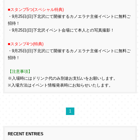
■スタンプ5つ(スペシャル特典)
・9月25日(日)下北沢にて開催するカノエラナ主催イベントに無料ご
招待！
・9月25日(日)下北沢イベント会場にて本人との写真撮影！
■スタンプ4つ(特典)
・9月25日(日)下北沢にて開催するカノエラナ主催イベントに無料ご
招待！
【注意事項】
※入場時にはドリンク代のみ別途お支払いをお願いします。
※入場方法はイベント情報発表時にお知らせいたします。
1
RECENT ENTRIES