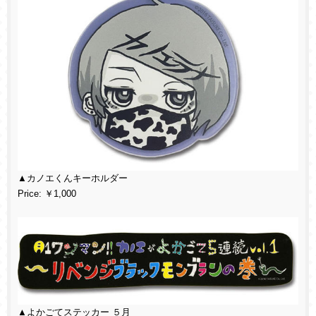
▲カノエくんキーホルダー
Price: ￥1,000
▲よかごてステッカー ５月