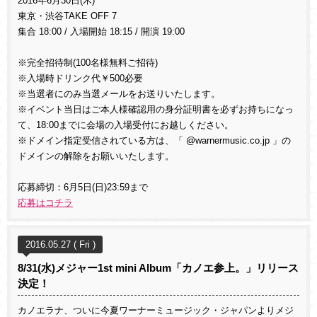
2016年6月30日(木)
東京・渋谷TAKE OFF 7
集合 18:00 / 入場開始 18:15 / 開演 19:00
※完全招待制(100名様無料ご招待)
※入場時ドリンク代￥500必要
※当選者にのみ当選メールをお送りいたします。
※イベント当日はご本人様確認用の身分証明書を必ずお持ちになっ
て、18:00までに会場の入場受付にお越しください。
※ドメイン指定受信されている方は、「 @warnermusic.co.jp 」の
ドメインの解除をお願いいたします。
応募締切：6月5日(日)23:59まで
応募はコチラ
2016.05.27 ( Fri )
8/31(水)メジャー1st mini Album「カノエ参上。」リリース
決定！
カノエラナ、ついに今夏ワーナーミュージック・ジャパンよりメジ