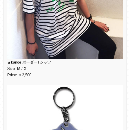
▲kanoe ボーダーTシャツ
Size: M / XL
Price: ￥2,500