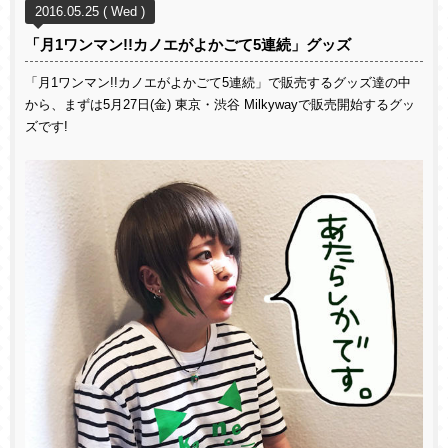
2016.05.25 ( Wed )
「月1ワンマン!!カノエがよかごて5連続」グッズ
「月1ワンマン!!カノエがよかごて5連続」で販売するグッズ達の中
から、まずは5月27日(金) 東京・渋谷 Milkywayで販売開始するグッ
ズです!