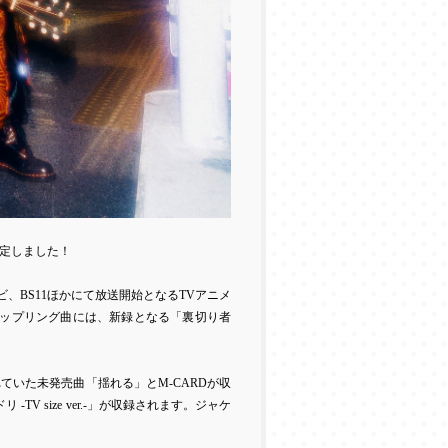
定しました！
ビ、
BS11
ほかにて放送開始となる
TV
アニメ
ップリング曲には、新録となる「裏切り者
れていた未発売曲「揺れる」と
M-CARD
が収
ドリ
-TV size ver.-
」が収録されます。ジャケ