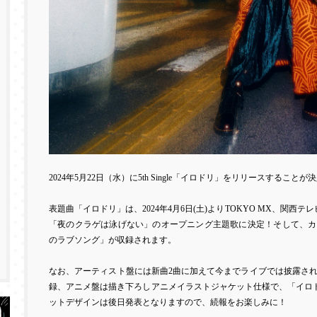
2024
年
5
月
22
日（水）に
5th Single
「イロドリ」をリリースすることが決
表題曲「イロドリ」は、
2024
年
4
月
6
日
(
土
)
より
TOKYO MX
、関西テレ
「夜のクラゲは泳げない」のオープニング主題歌に決定！そして、カ
のラブソング」が収録されます。
なお、アーティスト盤には新曲
2
曲に加えて今までライブでは披露さ
録、アニメ盤は描き下ろしアニメイラストジャケット仕様で、「イロ
ットデザインは後日発表となりますので、続報をお楽しみに！