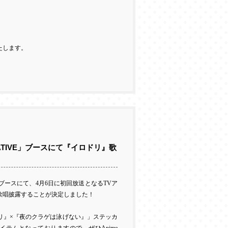
たします。
T CREATIVE」ブースにて『イロドリ』歌
ブースにて、
4
月
6
日に初回放送となる
TV
ア
歌唱披露することが決定しました！
リ』
×『夜のクラゲは泳げない』」ステッカ