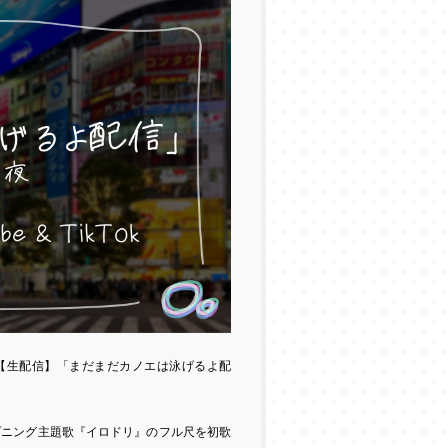
【生配信】「
まだまだカノエは泳げるよ配
プニング主題歌『イロドリ』のフル尺を初歌