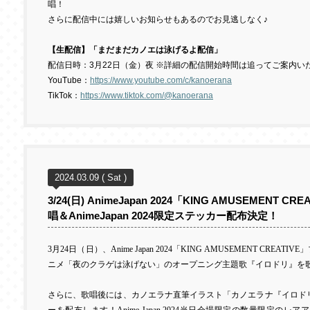
唱！
さらに配信中には嬉しいお知らせもあるのでお見逃しなく♪
【生配信】「
まだまだカノエは泳げるよ配信」
配信日時：
3
月
22
日（金）夜
※詳細の配信開始時間は追ってご案内い
YouTube
：
https://www.youtube.com/c/kanoerana
TikTok
：
https://www.tiktok.com/@kanoerana
2024.03.09 ( Sat )
3/24(日) AnimeJapan 2024「KING AMUSEMEN
唱＆AnimeJapan 2024限定ステッカー配布決定！
3
月
24
日（日）、
Anime Japan 2024
「
KING AMUSEMENT CREATIVE
」
ニメ「夜のクラゲは泳げない」のオープニング主題歌『イロドリ』を
さらに、歌唱後には、カノエラナ直筆イラスト「カノエラナ『イロド