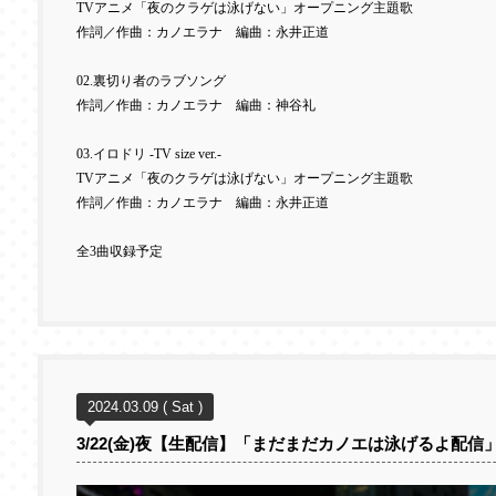
TV
アニメ「夜のクラゲは泳げない」オープニング主題歌
作詞／作曲：カノエラナ 編曲：永井正道
02.
裏切り者のラブソング
作詞／作曲：カノエラナ 編曲：神谷礼
03.
イロドリ
-TV size ver.-
TV
アニメ「夜のクラゲは泳げない」オープニング主題歌
作詞／作曲：カノエラナ 編曲：永井正道
全
3
曲収録予定
2024.03.09 ( Sat )
3/22(金)夜【生配信】「まだまだカノエは泳げるよ配信