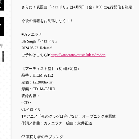
さらに！表題曲「イロドリ」は
4
月
5
日（金）
0:00
に先行配信も決定！
今後の情報をお見逃しなく！！
■カノエラナ
5th Single
「イロドリ」
2024.05.22. Release!
ご予約はこちら
▶️
https://kanoerana-music.lnk.to/irodori
【アーティスト盤】（初回限定盤）
品番：
KICM-92152
定価：
¥2,200(tax in)
形態：
CD+M-CARD
収録内容：
<CD>
01.
イロドリ
TV
アニメ「夜のクラゲは泳げない」オープニング主題歌
作詞／作曲：カノエラナ 編曲：永井正道
02.
裏切り者のラブソング