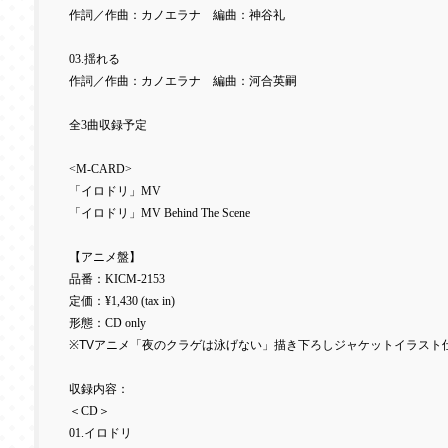
作詞／作曲：カノエラナ 編曲：神谷礼
03.
揺れる
作詞／作曲：カノエラナ 編曲：河合英嗣
全
3
曲収録予定
<M-CARD>
「イロドリ」
MV
「イロドリ」
MV Behind The Scene
【アニメ盤】
品番：
KICM-2153
定価：
¥1,430 (tax in)
形態：
CD only
※TVアニメ「夜のクラゲは泳げない」描き下ろしジャケットイラスト
収録内容：
＜
CD
＞
01.
イロドリ