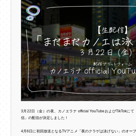
3
月
22
日（金）の夜、カノエラナ
official YouTube
および
TikTok
にて
信」の配信が決定しました！
4
月
6
日に初回放送となる
TV
アニメ「夜のクラゲは泳げない」のオー