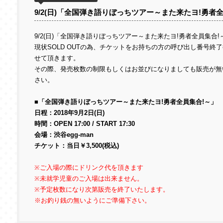
9/2(日)「全国弾き語りぼっちツアー～また来たヨ!勇者
9/2(日)「全国弾き語りぼっちツアー～また来たヨ!勇者全員集合!～」s
現状SOLD OUTの為、チケットをお持ちの方の呼び出し番号終
せて頂きます。
その際、発売枚数の制限もしくはお並びになりましても販売が無
さい。
■「全国弾き語りぼっちツアー～また来たヨ!勇者全員集合!～」
日程：2018年9月2日(日)
時間：OPEN 17:00 / START 17:30
会場：渋谷egg-man
チケット：当日￥3,500(税込)
※ご入場の際にドリンク代を頂きます
※未就学児童のご入場は出来ません。
※予定枚数になり次第販売を終了いたします。
※お釣り銭の無いようにご準備下さい。