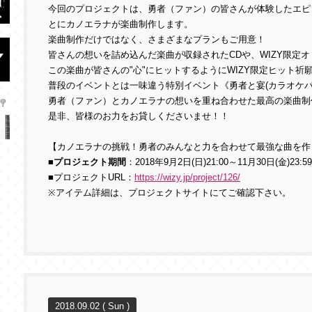
今回のプロジェクトは、勇者（ファン）の皆さんが体験したエピ
とにカノエラナが楽曲制作します。
楽曲制作だけではなく、さまざまなプランもご用意！
皆さんの想いを詰め込んだ楽曲が収録されたCDや、WIZY限定
この楽曲が皆さんの"心"にヒットするようにWIZY限定ヒット祈
普段のイベントとは一味違う特別イベント《勇者と宴(カラオケパ
勇者（ファン）とカノエラナの想いを重ね合わせた最高の楽曲制
是非、皆様のお力をお貸しくださいませ！！
【カノエラナの挑戦！勇者のみんなと力を合わせて最強な曲を作
■プロジェクト期間
：2018年9月2日(日)21:00～11月30日(金)23:59
■プロジェクトURL：
https://wizy.jp/project/126/
※アイテム詳細は、プロジェクトサイトにてご確認下さい。
2018.09.02 ( Sun )