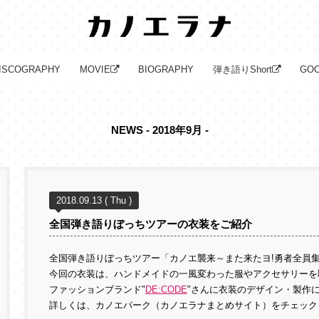
ISCOGRAPHY
MOVIE
BIOGRAPHY
弾き語りShort
GO
NEWS - 2018年9月 -
2018.09.13 ( Thu )
全国弾き語りぼっちツアーの衣装をご紹介
全国弾き語りぼっちツアー「カノエ襲来～また来たヨ!勇者全員集
今回の衣装は、ハンドメイドの一風変わった服やアクセサリーを
ファッションブランド"
DE:CODE
"さんに衣装のデザイン・製作
詳しくは、カノエパーク（カノエラナまとめサイト）をチェック