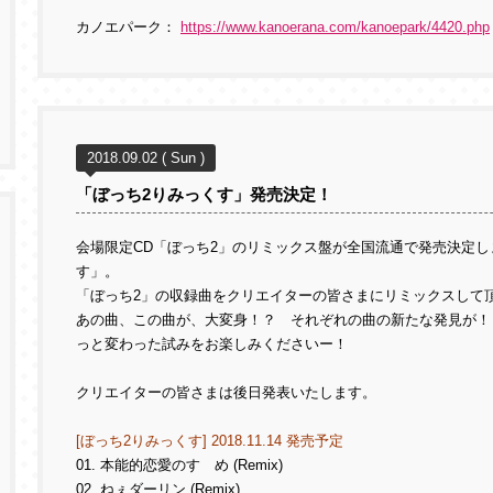
カノエパーク：
https://www.kanoerana.com/kanoepark/4420.php
2018.09.02 ( Sun )
「ぼっち2りみっくす」発売決定！
会場限定CD「ぼっち2」のリミックス盤が全国流通で発売決定し
す」。
「ぼっち2」の収録曲をクリエイターの皆さまにリミックスして
あの曲、この曲が、大変身！？ それぞれの曲の新たな発見が！
っと変わった試みをお楽しみくださいー！
クリエイターの皆さまは後日発表いたします。
[ぼっち2りみっくす] 2018.11.14 発売予定
01. 本能的恋愛のすゝめ (Remix)
02. ねぇダーリン (Remix)