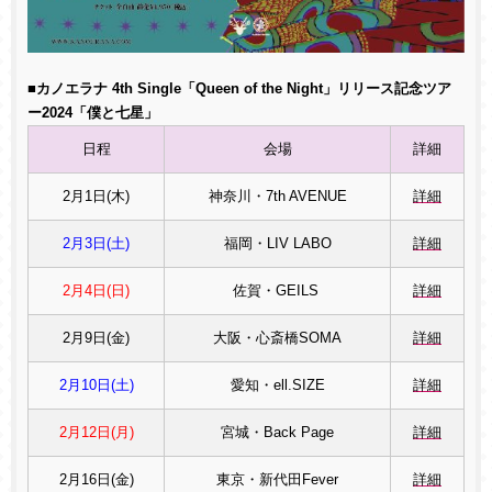
■カノエラナ 4th Single「Queen of the Night」リリース記念ツア
ー2024「僕と七星」
日程
会場
詳細
2月1日(木)
神奈川・7th AVENUE
詳細
2月3日(土)
福岡・LIV LABO
詳細
2月4日(日)
佐賀・GEILS
詳細
2月9日(金)
大阪・心斎橋SOMA
詳細
2月10日(土)
愛知・ell.SIZE
詳細
2月12日(月)
宮城・Back Page
詳細
2月16日(金)
東京・新代田Fever
詳細