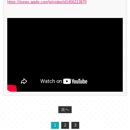
https://itunes.apple.com/jp/video/id1456213870
次へ
1
2
3