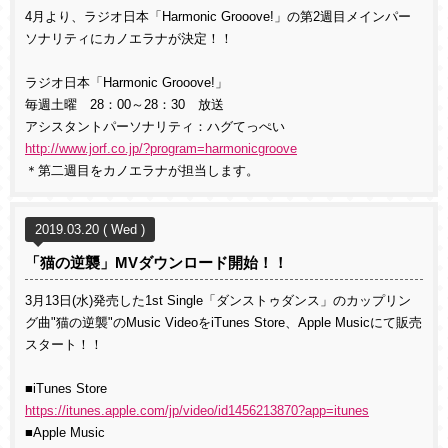
4月より、ラジオ日本「Harmonic Grooove!」の第2週目メインパー
ソナリティにカノエラナが決定！！
ラジオ日本「Harmonic Grooove!」
毎週土曜 28：00～28：30 放送
アシスタントパーソナリティ：ハグてっぺい
http://www.jorf.co.jp/?program=harmonicgroove
＊第二週目をカノエラナが担当します。
2019.03.20 ( Wed )
「猫の逆襲」MVダウンロード開始！！
3月13日(水)発売した1st Single「ダンストゥダンス」のカップリン
グ曲"猫の逆襲"のMusic VideoをiTunes Store、Apple Musicにて販売
スタート！！
■iTunes Store
https://itunes.apple.com/jp/video/id1456213870?app=itunes
■Apple Music