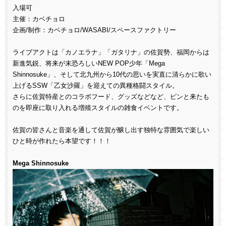
入場可
主催：カベチョロ
企画/制作：カベチョロ/WASABI/スペースファクトリー
ライブアクトは「カノエラナ」「ガタリナ」の佐賀勢、福岡からは
新進気鋭、将来が末恐ろしいNEW POP少年「Mega
Shinnosuke」、そして北九州から10代の思いを実直に清らかに歌い
上げるSSW「乙女沙羅」を迎えての異種格闘スタイル。
さらに佐賀特産とのコラボフード、グッズなどなど、ピンと来たも
のを即座に取り入れる増殖スタイルの雑食イベントです。
佐賀の皆さんと音楽を通して佐賀が醸し出す独特な雰囲気で楽しい
ひと時が作れたら本望です！！！
Mega Shinnosuke