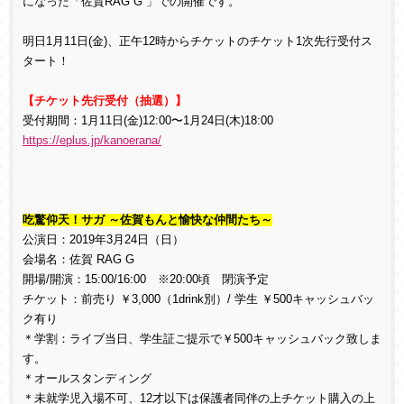
になった「佐賀RAG G 」での開催です。
明日1月11日(金)、正午12時からチケットのチケット1次先行受付ス
タート！
【チケット先行受付（抽選）】
受付期間：1月11日(金)12:00〜1月24日(木)18:00
https://eplus.jp/kanoerana/
吃驚仰天！サガ ～佐賀もんと愉快な仲間たち～
公演日：2019年3月24日（日）
会場名：佐賀 RAG G
開場/開演：15:00/16:00 ※20:00頃 閉演予定
チケット：前売り ￥3,000（1drink別）/ 学生 ￥500キャッシュバッ
ク有り
＊学割：ライブ当日、学生証ご提示で￥500キャッシュバック致しま
す。
＊オールスタンディング
＊未就学児入場不可、12才以下は保護者同伴の上チケット購入の上