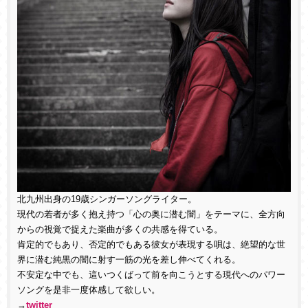
北九州出身の19歳シンガーソングライター。
現代の若者が多く抱え持つ「心の奥に潜む闇」をテーマに、全方向
からの視覚で捉えた楽曲が多くの共感を得ている。
肯定的でもあり、否定的でもある彼女が表現する唄は、絶望的な世
界に潜む純黒の闇に射す一筋の
光
を差し伸べてくれる。
不安定な中でも、這いつくばって前を向こうとする現代へのパワー
ソングを是非一度体感して欲しい。
→
twitter