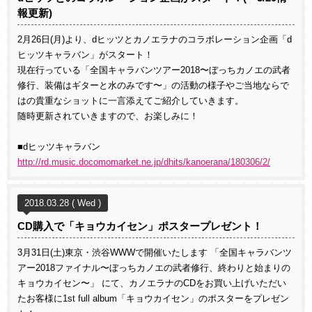
報更新)
2月26日(月)より、dヒッツとカノエラナのコラボレーション企画「d
ヒッツキャラバン」がスタート！
現在行っている「全国キャラバンツアー2018〜ぼっちカノエの武者
修行、装備はギターと水のみです〜」の活動の様子やご当地ならで
はの貴重なショットに一言添えてご紹介していきます。
随時更新されていきますので、お楽しみに！
■dヒッツキャラバン
http://rd.music.docomomarket.ne.jp/dhits/kanoerana/180306/2/
2018.03.28 ( Wed )
CD購入で「キョウカイセン」ポスタープレゼント！
3月31日(土)東京・渋谷WWWで開催いたします 「全国キャラバンツ
アー2018ファイナル〜ぼっちカノエの武者修行、終わりと始まりの
キョウカイセン〜」 にて、カノエラナのCDをお買い上げいただい
たお客様に1st full album「キョウカイセン」のポスターをプレゼン