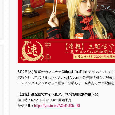
6
月
2
日
(
木
)20:00
〜カノエラナ
Officilal YouTube
チャンネルにて生
お待たせしておりました＜
3rd Full Album
＞の詳細情報も大発表
ーディングスタジオから生配信！
歌唱あり、発表ありの生配信を
【速報】生配信ですぞ〜夏アルバム詳細開放の儀〜
配
信日時：
6
月
2
日
(
木
)20:00
〜開始予定
配信
URL
：
https://youtu.be/AQqKUD5sIKI