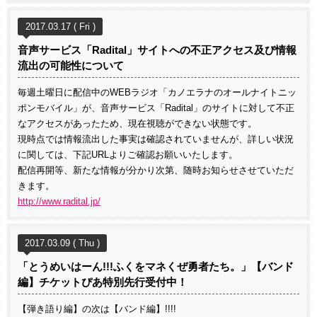
2017.03.17 ( Fri )
音声サービス「Radital」サイトへの不正アクセス及び情報
流出の可能性について
毎週土曜日に配信中のWEBラジオ「カノエラナのオールナイトニッ
ポンモバイル」が、音声サービス「Radital」のサイトに対して不正
なアクセスがあったため、現在視聴ができない状態です。
現時点では情報流出した事実は確認されていませんが、詳しい状況
に関しては、下記URLよりご確認お願いいたします。
配信再開等、新たな情報が分かり次第、随時お知らせさせていただ
きます。
http://www.radital.jp/
2017.03.09 ( Thu )
「とうめいはーん!!!ふくをマネくぜ勇者たち。」【バンド
編】チケットぴあ特別先行受付中！
【弾き語り編】の次は【バンド編】!!!!