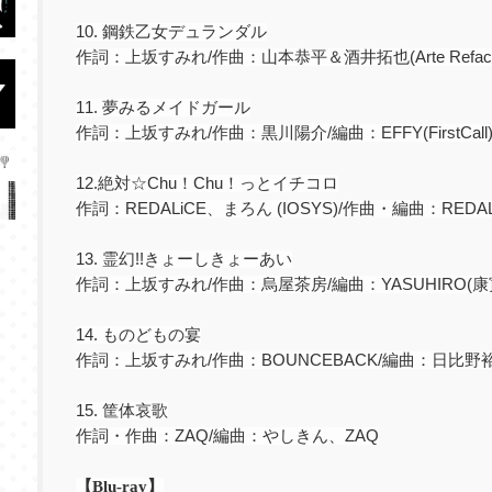
10.
鋼鉄乙女デュランダル
作詞：上坂すみれ
/
作曲：山本恭平＆酒井拓也
(Arte Refac
11.
夢みるメイドガール
作詞：上坂すみれ
/
作曲：黒川陽介
/
編曲：
EFFY(FirstCall
12.
絶対☆
Chu
！
Chu
！っとイチコロ
作詞：
REDALiCE
、まろん
(IOSYS)/
作曲・編曲：
REDA
13.
霊幻
!!
きょーしきょーあい
作詞：上坂すみれ
/
作曲：烏屋茶房
/
編曲：
YASUHIRO(
康
14.
ものどもの宴
作詞：上坂すみれ
/
作曲：
BOUNCEBACK/
編曲：日比野裕
15.
筐体哀歌
作詞・作曲：
ZAQ/
編曲：やしきん、
ZAQ
【
Blu-ray
】