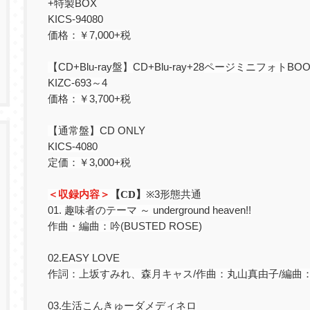
+
特製
BOX
KICS-94080
価格：￥
7,000+
税
【
CD+Blu-ray
盤】
CD+Blu-ray+28
ページミニフォト
BOO
KIZC-693
～
4
価格：￥
3,700+
税
【通常盤】
CD ONLY
KICS-4080
定価：￥
3,000+
税
＜収録内容＞
【
CD
】
※
3
形態共通
01.
趣味者のテーマ ～
underground heaven!!
作曲・編曲：吟
(BUSTED ROSE)
02.EASY LOVE
作詞：上坂すみれ、森月キャス
/
作曲：丸山真由子
/
編曲
03.
生活こんきゅーダメディネロ