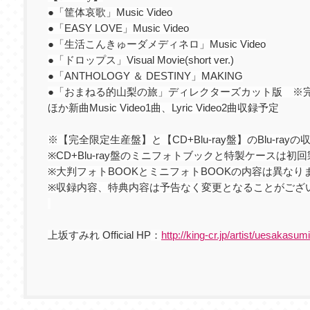
●「筐体哀歌」
Music Video
●「
EASY LOVE
」
Music Video
●「生活こんきゅーダメディネロ」
Music Video
●「ドロップス」
Visual Movie(short ver.)
●「
ANTHOLOGY
＆
DESTINY
」
MAKING
●「おまねる的山梨の旅」ディレクターズカット版 ※
ほか新曲
Music Video1
曲、
Lyric Video2
曲収録予定
※【完全限定生産盤】と【
CD+Blu-ray
盤】の
Blu-ray
の
※
CD+Blu-ray
盤のミニフォトブックと特製ケースは初回
※大判フォト
BOOK
とミニフォト
BOOK
の内容は異なり
※収録内容、特典内容は予告なく変更となることがござ
上坂すみれ
Official HP
：
http://king-cr.jp/artist/uesakasumi