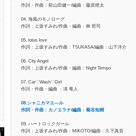
作詞・作曲：前山田健一
/
編曲：藤原燈太
04.
海風のモノローグ
作詞：上坂すみれ
/
作曲・編曲：林 哲司
05. lotus love
作詞：上坂すみれ
/
作曲：
TSUKASA/
編曲：山下洋介
06. City Angel
作詞：上坂すみれ
/
作曲・編曲：
Night Tempo
07. Car
♡
Wash
♡
Girl
作詞・作曲・編曲 ：清 竜人
08.
シャニカマエ―ル
作詞・作曲：カノエラナ
/
編曲：菊谷知樹
09.
ハートロックガール
作詞：上坂すみれ
/
作曲：
MIKOTO/
編曲：久下真音