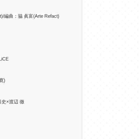
t)/
編曲：脇 眞富
(Arte Refact)
)
LiCE
寛
)
史×渡辺 徹