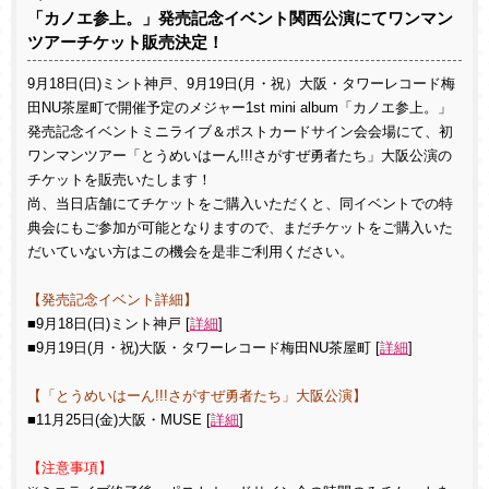
「カノエ参上。」発売記念イベント関西公演にてワンマン
ツアーチケット販売決定！
9月18日(日)ミント神戸、9月19日(月・祝）大阪・タワーレコード梅
田NU茶屋町で開催予定のメジャー1st mini album「カノエ参上。」
発売記念イベントミニライブ＆ポストカードサイン会会場にて、初
ワンマンツアー「とうめいはーん!!!さがすぜ勇者たち」大阪公演の
チケットを販売いたします！
尚、当日店舗にてチケットをご購入いただくと、同イベントでの特
典会にもご参加が可能となりますので、まだチケットをご購入いた
だいていない方はこの機会を是非ご利用ください。
【発売記念イベント詳細】
■9月18日(日)ミント神戸 [
詳細
]
■9月19日(月・祝)大阪・タワーレコード梅田NU茶屋町 [
詳細
]
【「とうめいはーん!!!さがすぜ勇者たち」大阪公演】
■11月25日(金)大阪・MUSE [
詳細
]
【
注意事項
】