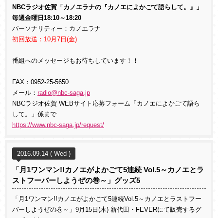
NBCラジオ佐賀
「
カノエラナの
『
カノエによかごて語らして。
』
」
毎週金曜日18:10～18:20
パーソナリティー：カノエラナ
初回放送：10月7日(金)
番組へのメッセージもお待ちしています！！
FAX：0952-25-5650
メール：
radio@nbc-saga.jp
NBCラジオ佐賀 WEBサイト応募フォーム「カノエによかごて語ら
して。」係まで
https://www.nbc-saga.jp/request/
2016.09.14 ( Wed )
「月1ワンマン!!カノエがよかごて5連続 Vol.5～カノエとラ
ストフーバーしようぜの巻～」グッズ5
「月1ワンマン!!カノエがよかごて5連続Vol.5～カノエとラストフー
バーしようぜの巻～」9月15日(木) 新代田・FEVERにて販売するグ