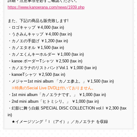
詳細・注意事項を必ずご確認ください。
https://www.kanoerana.com/news/1939.php
また、下記の商品も販売致します!
・ロゴキャップ ￥4,000 (tax in)
・うさみんキャップ ￥4,000 (tax in)
・カノエの手提げ ￥1,200 (tax in)
・カノエタオル ￥1,500 (tax in)
・カノエくんキーホルダー ￥1,000 (tax in)
・kanoe ボーダーTシャツ ￥2,500 (tax in)
・カノエラナのリストバンドVol.1 ￥1,000 (tax in)
・kanoeTシャツ ￥2,500 (tax in)
・メジャー1st mini album 「カノエ参上。」￥1,500 (tax in)
※特典のSecial Live DVDは付いておりません。
・1st mini album「カノエラナです。」 ￥1,000 (tax in)
・2nd mini album「ヒトミシリ。」 ￥1,000 (tax in)
・幻影に舞う白銀 SPECIAL DISC COLLECTION vol.I ￥2,300 (tax
in)
★イメージソング『Ｉ（アイ）』／カノエラナ を収録