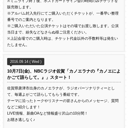
※ミニライブ終了後、ポストカードサイン会の時間のみチケットを
販売致します。
※アルバム封入先行にてご購入いただくチケットが、一番早い整理
番号でのご案内となります。
※ご購入いただいた公演チケットはその場でお渡し致します。公演
当日まで、紛失などなさらぬ様ご注意ください。
※上記会場でのご購入時は、チケット代金以外の手数料等は発生い
たしません。
2016.09.14 ( Wed )
10月7日(金)、NBCラジオ佐賀「カノエラナの『カノエによ
かごて語らして。』」スタート！
佐賀県唐津市出身のカノエラナが、ラジオパーソナリティーとし
て、毎週よがごて語らしてもらう番組です。
テーマに沿ったトークやリスナーの皆さんからのメッセージ、質問
などご紹介します！
LIVE情報、新曲OAなど情報盛り沢山の10分間！
お聴き逃しなく♪