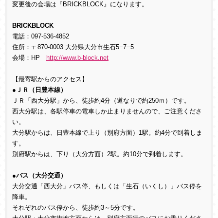
変更後の会場は『BRICKBLOCK』になります。
BRICKBLOCK
電話：097-536-4852
住所：〒870-0003 大分県大分市生石5−7−5
会場：HP
http://www.b-block.net
【最寄駅からのアクセス】
●
ＪＲ（日豊本線）
ＪＲ「西大分駅」から、徒歩約4分（道なりで約250ｍ）です。
西大分駅は、各駅停車の電車しか止まりませんので、ご注意くださ
い。
大分駅からは、日豊本線で上り（別府方面）1駅。約4分で到着しま
す。
別府駅からは、下り（大分方面）2駅。約10分で到着します。
●
バス（大分交通）
大分交通「西大分」バス停、もしくは「生石（いくし）」バス停を
降車。
それぞれのバス停から、徒歩約3～5分です。