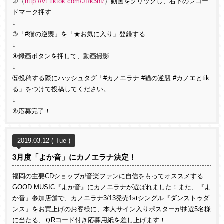
②（
http://vt.tiktok.com/JRk3nf/
）動画をクリックし、右下のレコー
ドマーク押す
↓
③「#猫の逆襲」を「★お気に入り」登録する
↓
④録画ボタンを押して、動画撮影
↓
⑤投稿する際にハッシュタグ「#カノエラナ #猫の逆襲 #カノエとtik
る」をつけて投稿してください。
↓
⑥応募完了！
2019.03.12 ( Tue )
3月度「よか音」にカノエラナ決定！
福岡の主要CDショップが音楽ファンに自信をもってオススメする
GOOD MUSIC『よか音』にカノエラナが選ばれました！また、『よ
か音』参加店舗で、カノエラナ3/13発売1stシングル『ダンストゥダ
ンス』をお買上げのお客様に、本人サイン入りポスターが抽選5名様
に当たる、ＱRコード付き応募用紙を差し上げます！