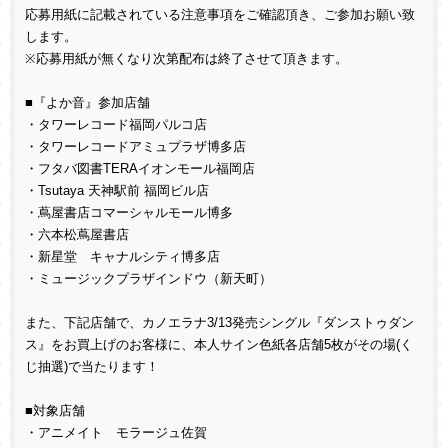
応募用紙に記載されている注意事項をご確認頂き、ご参加お願い致
します。
※応募用紙が無くなり次第配布は終了させて頂きます。
■『よか音』参加店舗
・タワーレコード福岡パルコ店
・タワーレコードアミュプラザ博多店
・フタバ図書TERAイオンモール福岡店
・Tsutaya 天神駅前 福岡ビル店
・蔦屋書店コマーシャルモール博多
・六本松蔦屋書店
・新星堂 キャナルシティ博多店
・ミュージックプラザインドウ（新天町）
また、下記店舗で、カノエラナ3/13発売シングル『ダンストゥダン
ス』をお買上げのお客様に、本人サイン色紙各店舗5枚がその場(く
じ抽選)で当たります！
■対象店舗
・アニメイト モラージュ佐賀