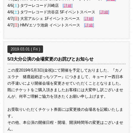
4/6(
土
) タワーレコード川崎店
[
詳細
]
4/6(
土
) タワーレコード渋谷店 5Fイベントスペース
[
詳細
]
4/7(
日
)
大宮アルシェ 1Fイベントスペース
[
詳細
]
4/7(
日
) HMVエソラ池袋 イベントスペース
[
詳細
]
2019.03.01 ( Fri )
5/3大分公演の会場変更のお詫びとお知らせ
この度2019年5月3日(金祝)にて開催を予定しておりました、『カノ
エラナ 猪鹿超絶ぼっちツアー』につきまして、キョードー西日本
の手違いにより開催会場を変更させていただくこととなりました。
既にチケットをご購入頂きましたお客様には大変申し訳ございませ
んが、何卒ご理解ご協力を頂きたくお願い申し上げます。
お受取りいただくチケット券面には変更後の会場名を記載いたしま
す。
その他、本公演の開催日程・開場、開演時間等の変更はございませ
ん。