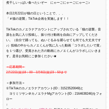
煮干しいっぱい食べたいぞー にゃーごにゃーごにゃーご♪
本日2月22日が猫の日ということで、、、
「＃猫の逆襲」TikTok企画を実施します！！
TikTokのカノエラナアカウントにアップされている「猫の逆襲」音
源をお気に入り投稿し、振り付け動画を自由にアップしてくださ
い。（自分で踊っても、ぬいぐるみを躍らせても何でも大丈夫です
♪）投稿の中からカノエくんが気に入った動画「コラボしたいで賞」
を１つ選び、受賞された方の動画にカノエくんがコラボしにいきま
す。是非お気軽にご参加ください★
＜応募期間＞
2月22日(金)18：00～3月8日(金)23：59まで
＜参加方法＞
①TikTokのカノエラナアカウント(ID：31523520049)と
ヨリミツサン＠カノエラナMgアカウント(ID：2164638246)をフォ
ロー
↓