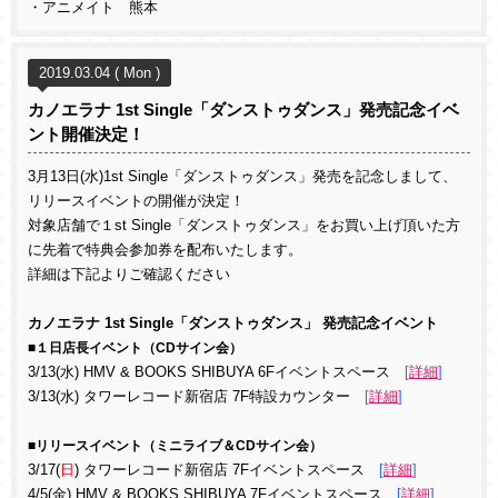
・アニメイト 熊本
2019.03.04 ( Mon )
カノエラナ 1st Single「ダンストゥダンス」発売記念イベ
ント開催決定！
3月13日(水)1st Single「ダンストゥダンス」発売を記念しまして、
リリースイベントの開催が決定！
対象店舗で１st Single「ダンストゥダンス」をお買い上げ頂いた方
に先着で特典会参加券を配布いたします。
詳細は下記よりご確認ください
カノエラナ 1st Single「ダンストゥダンス」 発売記念イベント
■１日店長イベント（CDサイン会）
3/13(水) HMV & BOOKS SHIBUYA 6Fイベントスペース
[
詳細
]
3/13(水) タワーレコード新宿店 7F特設カウンター
[
詳細
]
■リリースイベント（ミニライブ＆CDサイン会）
3/17(
日
) タワーレコード新宿店 7Fイベントスペース
[
詳細
]
4/5(金) HMV & BOOKS SHIBUYA 7Fイベントスペース
[
詳細
]