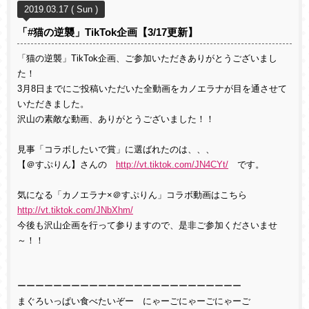
2019.03.17 ( Sun )
「#猫の逆襲」TikTok企画【3/17更新】
「猫の逆襲」TikTok企画、ご参加いただきありがとうございまし
た！
3月8日までにご投稿いただいた全動画をカノエラナが目を通させて
いただきました。
沢山の素敵な動画、ありがとうございました！！
見事「コラボしたいで賞」に選ばれたのは、、、
【＠すぷりん】さんの
http://vt.tiktok.com/JN4CYt/
です。
気になる「カノエラナ×＠すぷりん」コラボ動画はこちら
http://vt.tiktok.com/JNbXhm/
今後も沢山企画を行って参りますので、是非ご参加くださいませ
～！！
ーーーーーーーーーーーーーーーーーーーーーーーーー
まぐろいっぱい食べたいぞー にゃーごにゃーごにゃーご