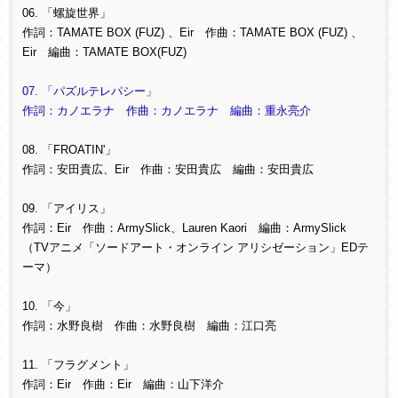
06. 「螺旋世界」
作詞：TAMATE BOX (FUZ) 、Eir 作曲：TAMATE BOX (FUZ) 、
Eir 編曲：TAMATE BOX(FUZ)
07. 「パズルテレパシー」
作詞：カノエラナ 作曲：カノエラナ 編曲：重永亮介
08. 「FROATIN'」
作詞：安田貴広、Eir 作曲：安田貴広 編曲：安田貴広
09. 「アイリス」
作詞：Eir 作曲：ArmySlick、Lauren Kaori 編曲：ArmySlick
（TVアニメ「ソードアート・オンライン アリシゼーション」EDテ
ーマ）
10. 「今」
作詞：水野良樹 作曲：水野良樹 編曲：江口亮
11. 「フラグメント」
作詞：Eir 作曲：Eir 編曲：山下洋介