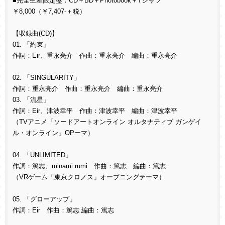
■完全生産限定盤：CD＋BD＋Photobook＋Tシャツ
￥8,000（￥7,407-＋税）
【収録曲(CD)】
01. 「約束」
作詞：Eir、重永亮介 作曲：重永亮介 編曲：重永亮介
02. 「SINGULARITY」
作詞：重永亮介 作曲：重永亮介 編曲：重永亮介
03. 「流星」
作詞：Eir、津波幸平 作曲：津波幸平 編曲：津波幸平
（TVアニメ「ソードアートオンライン オルタナティブ ガンゲイ
ル・オンライン」OPーマ）
04. 「UNLIMITED」
作詞：篤志、minami rumi 作曲：篤志 編曲：篤志
（VRゲーム「東京クロノス」オープニングテーマ）
05. 「グローアップ」
作詞：Eir 作曲：篤志 編曲：篤志