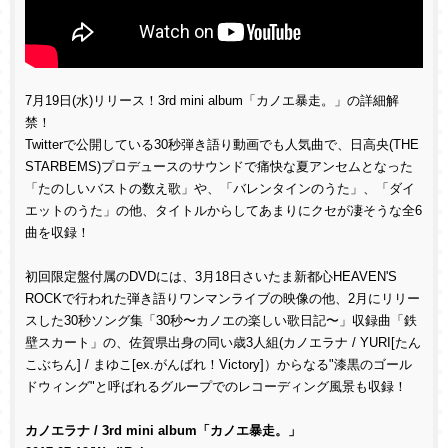
7月19日(水)リリース！3rd mini album「カノエ暴走。」の詳細解
禁！
Twitterで公開している30秒弾き語り動画でも人気曲で、日高央(THE
STARBEMS)プロデュースのサウンドで痛快な夏アンセムとなった
「たのしいバストの数え歌」や、「バレンタインのうた」、「ダイ
エットのうた」の他、タイトルからしてあまりにクセが凄そうな全6
曲を収録！
初回限定盤付属のDVDには、3月18日さいたま新都心HEAVEN'S
ROCKで行われた弾き語りワンマンライブの映像の他、2月にリリー
スした30秒ソング集「30秒〜カノエの楽しい歌日記〜」収録曲「鉄
壁スカート」の、佐賀県出身の同い歳3人組(カノエラナ / YURI[たん
こぶちん] / まゆこ[ex.がんばれ！Victory]）からなる"漆黒のゴール
ドウィング"と呼ばれるグループでのレコーディング風景も収録！
カノエラナ / 3rd mini album「カノエ暴走。」