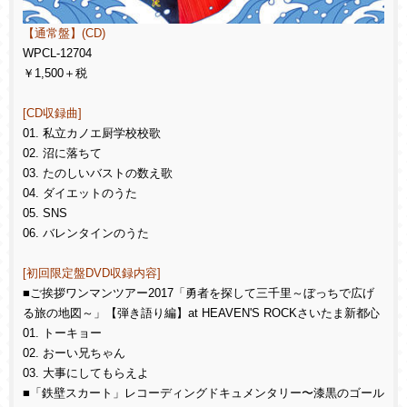
【通常盤】(CD)
WPCL-12704
￥1,500＋税
[CD収録曲]
01. 私立カノエ厨学校校歌
02. 沼に落ちて
03. たのしいバストの数え歌
04. ダイエットのうた
05. SNS
06. バレンタインのうた
[初回限定盤DVD収録内容]
■ご挨拶ワンマンツアー2017「勇者を探して三千里～ぼっちで広げ
る旅の地図～」【弾き語り編】at HEAVEN'S ROCKさいたま新都心
01. トーキョー
02. おーい兄ちゃん
03. 大事にしてもらえよ
■「鉄壁スカート」レコーディングドキュメンタリー〜漆黒のゴール