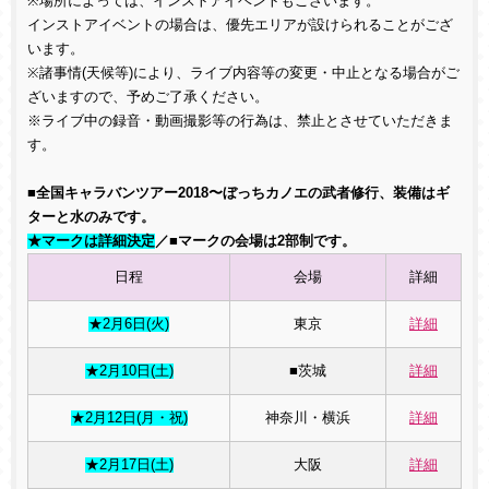
※場所によっては、インストアイベントもございます。
インストアイベントの場合は、優先エリアが設けられることがござ
います。
※諸事情(天候等)により、ライブ内容等の変更・中止となる場合がご
ざいますので、予めご了承ください。
※ライブ中の録音・動画撮影等の行為は、禁止とさせていただきま
す。
■全国キャラバンツアー2018〜ぼっちカノエの武者修行、装備はギ
ターと水のみです。
★マークは詳細決定
／■マークの会場は2部制です。
日程
会場
詳細
★2月6日(火)
東京
詳細
★2月10日(土)
■茨城
詳細
★2月12日(月・祝)
神奈川・横浜
詳細
★2月17日(土)
大阪
詳細