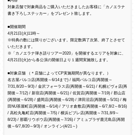
■内容
対象店舗で対象商品をご購入いただきましたお客様に「カノエラナ
書き下ろしステッカー」をプレゼント致します。
■開催期間
4月21日(火)11時～
※特典の数には限りがございます。限定数満了次第、終了とさせて
いただきます。
※「カノエラナ弾き語りツアー2020」を開催するエリアを対象に、
4月21日(火)から各公演の開催日より１週間実施致します。
■対象店舗 （＊店舗によってCP実施期間が異なります。）
名古屋パルコ店(再開後～6/14まで) / 福岡パルコ店(再開後～
7/31,8/20～9/3) / 金沢フォーラス店(再開後～6/21) / 札幌ピヴォ店(再
開後～7/12) / 新宿店(再開後～6/21) / 佐賀店(再開後～7/19) / 郡山店
(再開後～6/28) / 盛岡店(再開後～6/28) / 津田沼店(再開後～5/31) / 梅
田NU茶屋町店(再開後～6/14) / アリオ倉敷店(再開後～6/7,8/2～8/16)
/ 高松丸亀町店(再開後～7/5) / 横浜ビブレ店(再開後～7/31,8/9～
8/23) / 那覇リウボウ店(再開後～7/26) / アミュプラザ鹿児島店(再開
後～6/7,8/20～9/3) / オンライン(4/21～)