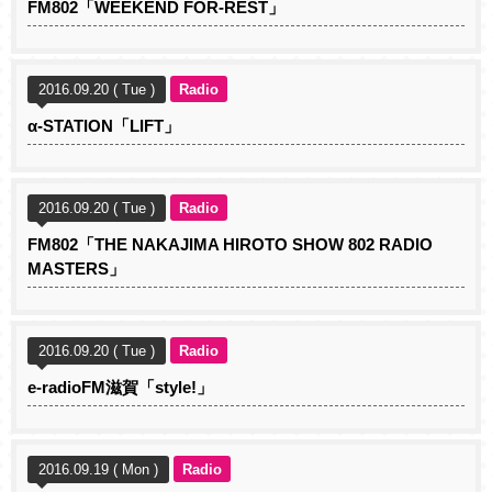
FM802「WEEKEND FOR-REST」
2016.09.20 ( Tue )
Radio
α-STATION「LIFT」
2016.09.20 ( Tue )
Radio
FM802「THE NAKAJIMA HIROTO SHOW 802 RADIO
MASTERS」
2016.09.20 ( Tue )
Radio
e-radioFM滋賀「style!」
2016.09.19 ( Mon )
Radio