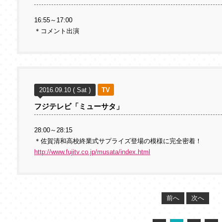
16:55～17:00
＊コメント出演
2016.09.10 ( Sat )
TV
フジテレビ「ミューサタ」
28:00～28:15
＊佐賀清和高校終業式サプライズ登場の模様に完全密着！
http://www.fujitv.co.jp/musata/index.html
前へ
次へ