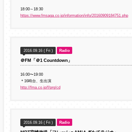
18:00～18:30
https://www.fmsaga.co.jp/information/info/20160909184751.php
2016.09.16 ( Fri )
Radio
＠FM「＠1 Countdown」
16:00〜19:00
＊16時台、生出演
http://fma.co.jp/f/prg/cd
2016.09.16 ( Fri )
Radio