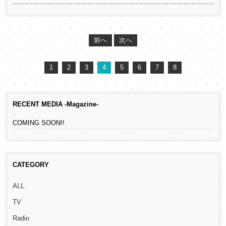
前へ
次へ
1
2
3
4
5
6
7
8
RECENT MEDIA -Magazine-
COMING SOON!!
CATEGORY
ALL
TV
Radio