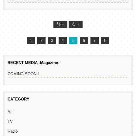
前へ
次へ
1
2
3
4
5
6
7
8
RECENT MEDIA -Magazine-
COMING SOON!!
CATEGORY
ALL
TV
Radio