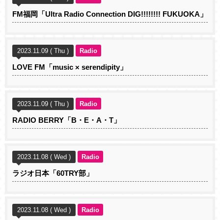
FM福岡「Ultra Radio Connection DIG!!!!!!!! FUKUOKA」
2023.11.09 ( Thu )
Radio
LOVE FM「music × serendipity」
2023.11.09 ( Thu )
Radio
RADIO BERRY「B・E・A・T」
2023.11.08 ( Wed )
Radio
ラジオ日本「60TRY部」
2023.11.08 ( Wed )
Radio