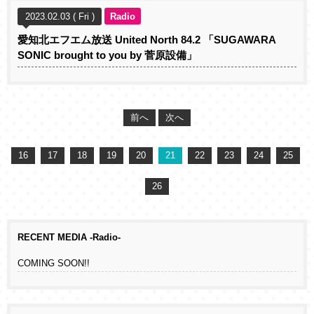
2023.02.03 ( Fri )
Radio
愛知北エフエム放送 United North 84.2 「SUGAWARA
SONIC brought to you by 菅原設備」
前へ
次へ
16
17
18
19
20
21
22
23
24
25
26
RECENT MEDIA -Radio-
COMING SOON!!