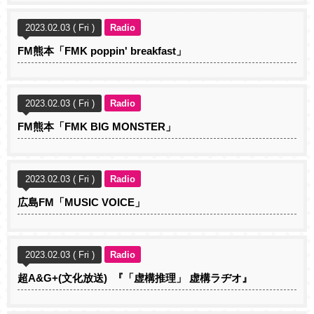
2023.02.03 ( Fri )
Radio
FM熊本「FMK poppin' breakfast」
2023.02.03 ( Fri )
Radio
FM熊本「FMK BIG MONSTER」
2023.02.03 ( Fri )
Radio
広島FM「MUSIC VOICE」
2023.02.03 ( Fri )
Radio
超A&G+(文化放送) 『「虚構推理」 虚構ラヂオ』