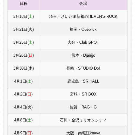
日程
会場
3月18日(
土
)
埼玉・さいたま新都心HEVEN'S ROCK
3月21日(火)
福岡・Queblick
3月25日(
土
)
大分・Club SPOT
3月26日(
日
)
熊本・Django
3月30日(木)
長崎・STUDIO Do!
4月1日(
土
)
鹿児島・SR HALL
4月2日(
日
)
宮崎・SR BOX
4月4日(火)
佐賀 RAG・G
4月8日(
土
)
石川・金沢ミリオンシティ
4月9日(
日
)
大阪・南堀江knave