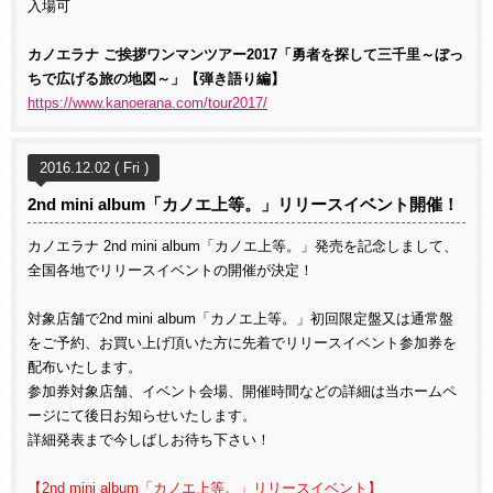
入場可
カノエラナ ご挨拶ワンマンツアー2017「勇者を探して三千里～ぼっ
ちで広げる旅の地図～」【弾き語り編】
https://www.kanoerana.com/tour2017/
2016.12.02 ( Fri )
2nd mini album「カノエ上等。」リリースイベント開催！
カノエラナ 2nd mini album「カノエ上等。」発売を記念しまして、
全国各地でリリースイベントの開催が決定！
対象店舗で2nd mini album「カノエ上等。」初回限定盤又は通常盤
をご予約、お買い上げ頂いた方に先着でリリースイベント参加券を
配布いたします。
参加券対象店舗、イベント会場、開催時間などの詳細は当ホームペ
ージにて後日お知らせいたします。
詳細発表まで今しばしお待ち下さい！
【2nd mini album「カノエ上等。」リリースイベント】