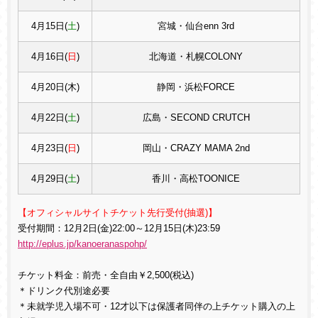
4月15日(
土
)
宮城・仙台enn 3rd
4月16日(
日
)
北海道・札幌COLONY
4月20日(木)
静岡・浜松FORCE
4月22日(
土
)
広島・SECOND CRUTCH
4月23日(
日
)
岡山・CRAZY MAMA 2nd
4月29日(
土
)
香川・高松TOONICE
【オフィシャルサイトチケット先行受付(抽選)】
受付期間：12月2日(金)22:00～12月15日(木)23:59
http://eplus.jp/kanoeranaspohp/
チケット料金：前売・全自由￥2,500(税込)
＊ドリンク代別途必要
＊未就学児入場不可・12才以下は保護者同伴の上チケット購入の上