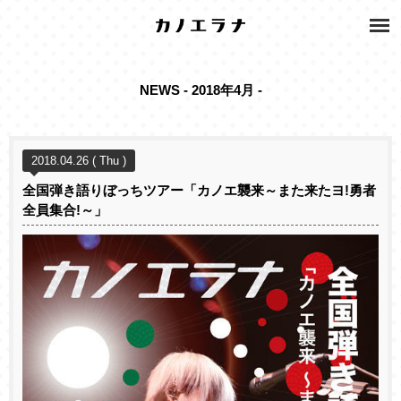
NEWS - 2018年4月 -
2018.04.26 ( Thu )
全国弾き語りぼっちツアー「カノエ襲来～また来たヨ!勇者
全員集合!～」