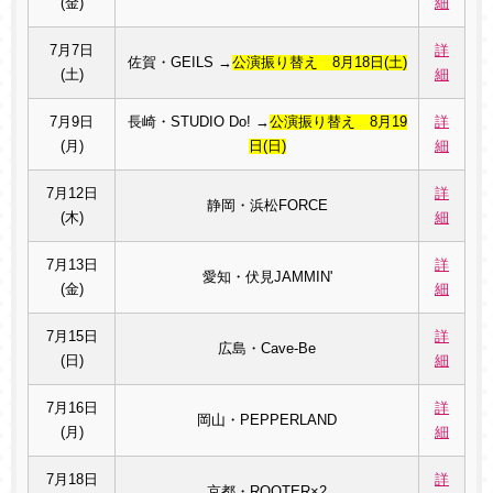
(金)
細
7月7日
詳
佐賀・GEILS →
公演振り替え 8月18日(土)
(土)
細
7月9日
長崎・STUDIO Do! →
公演振り替え 8月19
詳
(月)
日(日)
細
7月12日
詳
静岡・浜松FORCE
(木)
細
7月13日
詳
愛知・伏見JAMMIN'
(金)
細
7月15日
詳
広島・Cave-Be
(日)
細
7月16日
詳
岡山・PEPPERLAND
(月)
細
7月18日
詳
京都・ROOTER×2