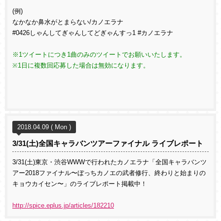
(例)
なかなか鼻水がとまらない/カノエラナ
#0426しゃんしてぎゃんしてどぎゃんすっ1 #カノエラナ
※1ツイートにつき1曲のみのツイートでお願いいたします。
※1日に複数回応募した場合は無効になります。
2018.04.09 ( Mon )
3/31(土)全国キャラバンツアーファイナル ライブレポート
3/31(土)東京・渋谷WWWで行われたカノエラナ「全国キャラバンツ
アー2018ファイナル〜ぼっちカノエの武者修行、終わりと始まりの
キョウカイセン〜」のライブレポート掲載中！
http://spice.eplus.jp/articles/182210