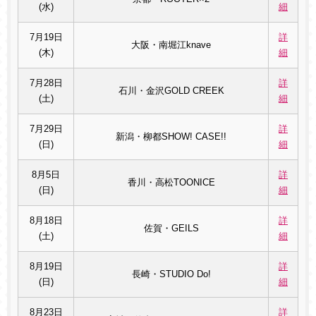
(水)
細
7月19日
詳
大阪・南堀江knave
(木)
細
7月28日
詳
石川・金沢GOLD CREEK
(土)
細
7月29日
詳
新潟・柳都SHOW! CASE!!
(日)
細
8月5日
詳
香川・高松TOONICE
(日)
細
8月18日
詳
佐賀・GEILS
(土)
細
8月19日
詳
長崎・STUDIO Do!
(日)
細
8月23日
詳