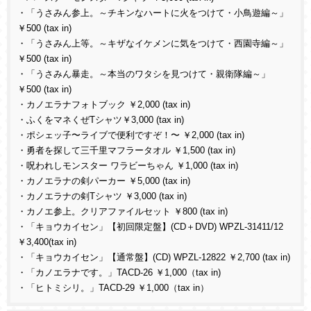
・「うさみん参上。～チキンなハートに火をつけて・小鳥遊編～」
￥500 (tax in)
・「うさみん上等。～キザなイケメンに気をつけて・西園寺編～」
￥500 (tax in)
・「うさみん暴走。～本当のワタシを見つけて・親衛隊編～」
￥500 (tax in)
・カノエラナフォトブック ￥2,000 (tax in)
・ふくをマネくぜTシャツ￥3,000 (tax in)
・ポシェッ子〜ライブで便利ですぞ！〜 ￥2,000 (tax in)
・勇者を探して三千里マフラータオル ￥1,500 (tax in)
・呪われしモンスター ワラビーちゃん ￥1,000 (tax in)
・カノエラナの剣パーカー ￥5,000 (tax in)
・カノエラナの剣Tシャツ ￥3,000 (tax in)
・カノエ参上。クリアファイルセット ￥800 (tax in)
・「キョウカイセン」【初回限定盤】(CD＋DVD) WPZL-31411/12
￥3,400(tax in)
・「キョウカイセン」【通常盤】(CD) WPZL-12822 ￥2,700 (tax in)
・「カノエラナです。」TACD-26 ￥1,000（tax in)
・「ヒトミシリ。」TACD-29 ￥1,000（tax in）