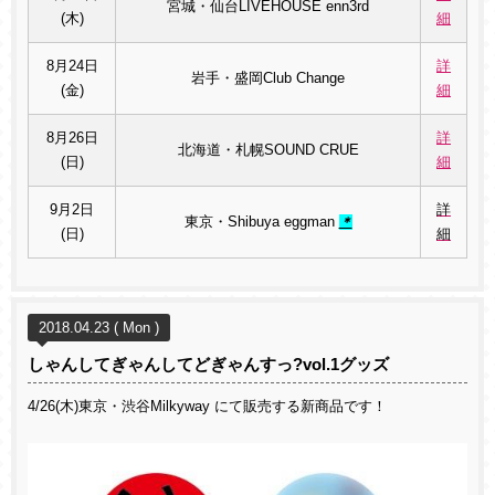
宮城・仙台LIVEHOUSE enn3rd
(木)
細
8月24日
詳
岩手・盛岡Club Change
(金)
細
8月26日
詳
北海道・札幌SOUND CRUE
(日)
細
9月2日
詳
東京・Shibuya eggman
＊
(日)
細
2018.04.23 ( Mon )
しゃんしてぎゃんしてどぎゃんすっ?vol.1グッズ
4/26(木)東京・渋谷Milkyway にて販売する新商品です！