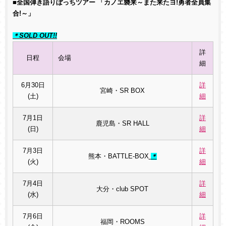
■全国弾き語りぼっちツアー 「カノエ襲来～また来たヨ!勇者全員集
合!～」
＊SOLD OUT!!
詳
日程
会場
細
6月30日
詳
宮崎・SR BOX
(土)
細
7月1日
詳
鹿児島・SR HALL
(日)
細
7月3日
詳
熊本・BATTLE-BOX
＊
(火)
細
7月4日
詳
大分・club SPOT
(水)
細
7月6日
詳
福岡・ROOMS