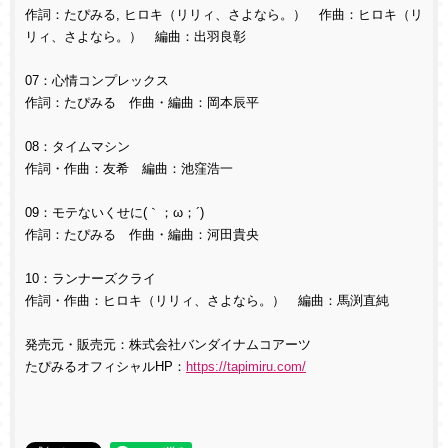
作詞：たぴみる, ヒロキ（リリィ、さよなら。） 作曲：ヒロキ（リ
リィ、さよなら。） 編曲：出羽良彰
07：心情コンプレックス
作詞：たぴみる 作曲・編曲：岡本辰平
08：タイムマシン
作詞・作曲：友希 編曲：池窪浩一
09：モテないくせに(｀；ω；´)
作詞：たぴみる 作曲・編曲：河田貴央
10：ランナーズクライ
作詞・作曲：ヒロキ（リリィ、さよなら。） 編曲：馬渕直純
発売元・販売元：株式会社バンダイナムコアーツ
たぴみるオフィシャルHP：
https://tapimiru.com/