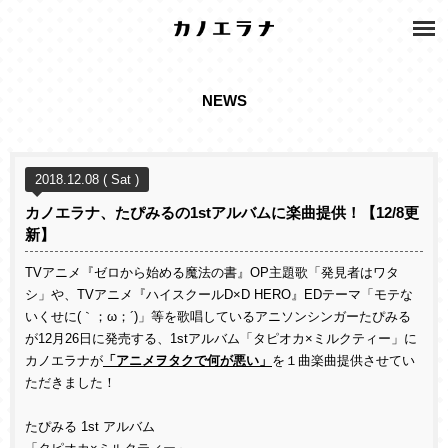
NEWS
2018.12.08 ( Sat )
カノエラナ、たぴみるの1stアルバムに楽曲提供！【12/8更
新】
TVアニメ『ゼロから始める魔法の書』OP主題歌「発見者はワタ
シ」や、TVアニメ『ハイスクールD×D HERO』EDテーマ「モテな
いくせに(｀；ω；´)」等を歌唱しているアニソンシンガーたぴみる
が12月26日に発売する、1stアルバム「タピオカ×ミルクティー」に
カノエラナが
「アニメヲタクで何が悪い」
を１曲楽曲提供させてい
ただきました！
たぴみる 1st アルバム