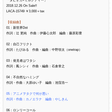
「タピオカ×ミルクティー」
2018.12.26 On Sale!!
LACA-15749 ￥3,000＋tax
【収録曲】
01：新世界Dot
作詞：辻 更純 作曲：伊藤心太郎 編曲：藤原彩豊
02：自己フリクト
作詞：たぴみる 作曲・編曲：中野領太（onetrap）
03：発見者はワタシ
作詞：鳳シシィ 作曲・編曲：石倉誉之
04：不自然なハミング
作詞・作曲：大原ゆい子 編曲：池窪浩一
05：アニメヲタクで何が悪い
作詞・作曲：カノエラナ 編曲：やしきん
06：ロンリーコール