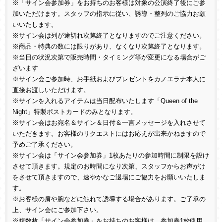
※「サイン会参加券」をお持ちのお客様は対象の公演終了後にご参
加いただけます。スタッフの指示に従い、誘導・整列のご協力お願
いいたします。
※サイン会は列が途切れ次第終了となりますのでご注意ください。
※商品・特典の数には限りがあり、なくなり次第終了となります。
※当日の状況次第で販売時間・タイミング等が変更になる場合がご
ざいます
※サイン会ご参加時、お手紙およびプレゼントをカノエラナ本人に
直接お渡しいただけます。
※サインを入れるアイテムは当日配布いたします「
Queen of the
Night
」特製ポストカードのみとなります。
※サイン会はお宛名＆サイン＆日付＆一言メッセージを入れさせて
いただきます。お客様のリクエストにはお応えが出来かねますので
予めご了承ください。
※サイン会は「サイン会参加券」
1
枚あたりの参加時間に制限を設け
させて頂きます。規定のお時間になり次第、スタッフからお声がけ
をさせて頂きますので、速やかなご退場にご協力をお願いいたしま
す。
※お客様の肩や腕などに触れて誘導する場合があります。ご了承の
上、サイン会にご参加下さい。
※複数枚「サイン会参加券」をお持ちのお客様は、参加券
1
枚使用