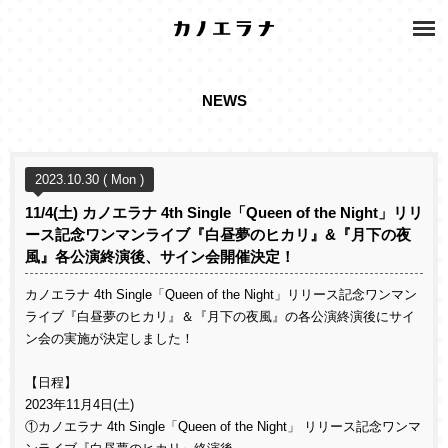
NEWS
2023.10.30 ( Mon )
11/4(土) カノエラナ 4th Single「Queen of the Night」リリ
ース記念ワンマンライブ『白昼夢のヒカリ』&『月下の夜
風』各公演終演後、サイン会開催決定！
カノエラナ
4th Single
「
Queen of the Night
」リリース記念ワンマン
ライブ『白昼夢のヒカリ』＆『月下の夜風』の各公演終演後にサイ
ン会の実施が決定しました！
【日程】
2023
年
11
月
4
日
(
土
)
①カノエラナ
4th Single
「
Queen of the Night
」 リリース記念ワンマ