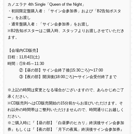
カノエラナ
4th Single
「
Queen of the Night
」
・初回限定盤購入者：「サイン会参加券」および「
B2
告知ポスタ
ー」をお渡し
・通常盤購入者：「サイン会参加券」をお渡し
※
B2
告知ポスターはご購入時、スタッフよりお渡しさせていただき
ます。
【会場内
CD
販売】
日程：
11
月
4
日
(
土
)
時間：①
9:45
～
11:30
②【昼の部】サイン会終了後
(15:30
ごろ
)
〜
17:00
③【夜の部】開演後
(18:00
ごろ
)
〜サイン会受付終了まで
※上記の時間は変更となる場合がございますので、あらかじめご了
承ください。
※
CD
販売列へは
CD
販売開始の
15
分前からお並びいただけます。そ
れ以外の時間帯はご整列いただけませんので、時間通りにお越しく
ださい。
※ご購入時に『【昼の部】「白昼夢のヒカリ」終演後サイン会参加
券』もしくは『【夜の部】「月下の夜風」終演後サイン会参加券』