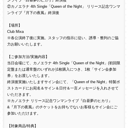
ンライブ『白昼夢のヒカリ』終演後
②カノエラナ
4th Single
「
Queen of the Night
」 リリース記念ワンマ
ンライブ『月下の夜風』終演後
【場所】
Club Mixa
※各公演終了後に実施。スタッフの指示に従い、誘導・整列のご協
力お願いいたします。
【ご参加方法
/
実施内容】
当日会場にて、カノエラナ
4th Single
「
Queen of the Night
」
(
初回限
定盤または通常盤のいずれか
)1
枚購入につき、
1
枚「サイン会参加
券」をお渡しいたします。
終演後実施いたしますサイン会にて、「
Queen of the Night
」特製ポ
ストカードにお宛名＆サイン＆日付＆一言メッセージを入れさせて
いただきます。
※カノエラナ リリース記念ワンマンライブ『白昼夢のヒカリ』
&
『月下の夜風』のチケットをお持ちでないお客様もサイン会にご
参加いただけます。
【対象商品
/
特典】