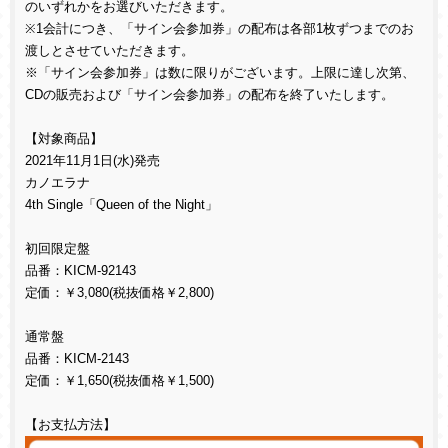
のいずれかをお選びいただきます。
※
1
会計につき、「サイン会参加券」の配布は各部
1
枚ずつまでのお
渡しとさせていただきます。
※「サイン会参加券」は数に限りがございます。上限に達し次第、
CD
の販売および「サイン会参加券」の配布を終了いたします。
【対象商品】
2021
年
11
月
1
日
(
水
)
発売
カノエラナ
4th Single
「
Queen of the Night
」
初回限定盤
品番：
KICM-92143
定価：￥
3,080(
税抜価格￥
2,800)
通常盤
品番：
KICM-2143
定価：￥
1,650(
税抜価格￥
1,500)
【お支払方法】