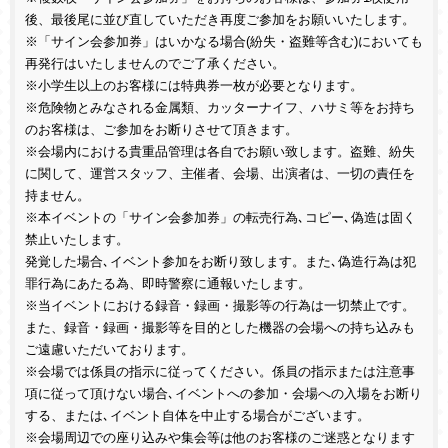
後、最後尾に並び直していただき再度ご参加をお願いいたします。
※「サイン会参加券」はいかなる場合
(
紛失・盗難等含む
)
においても
再発行はいたしませんのでご了承ください。
※小学生以上のお客様には特典券一枚が必要となります。
※危険物とみなされる金属類、カッターナイフ、ハサミ等をお持ち
のお客様は、ご参加をお断りさせて頂きます。
※会場内における貴重品管理は各自でお願い致します。盗難、紛失
に関して、運営スタッフ、主催者、会場、出演者は、一切の責任を
持ません。
※本イベントの「サイン会参加券」の転売行為､コピー､偽造は固く
禁止いたします。
発覚した場合､イベント参加をお断り致します。また､偽造行為は犯
罪行為にあたる為、即時警察に通報いたします。
※当イベントにおける録音・録画・撮影等の行為は一切禁止です。
また、録音・録画・撮影等を目的とした機器の会場への持ち込みも
ご遠慮いただいております。
※会場では係員の指示に従ってください。係員の指示または注意事
項に従って頂けない場合､イベントへの参加・会場への入場をお断り
する、または､イベント自体を中止する場合がございます。
※会場周辺での座り込みや集会等は他のお客様のご迷惑となります