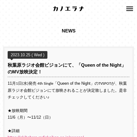
NEWS
2023.10.25 ( Wed )
秋葉原ラジオ会館ビジョンにて、「Queen of the Night」
のMV放映決定！
11月
日
水
発売
「Queen of the Night」の
が、秋葉
1
(
)
4th Single
TVSPOT
原ラジオ会館ビジョンにて
放映されることが決定致しました。是非
チェックしてください
♪
★放映期間
11/6（月）〜11/12（日）
★詳細